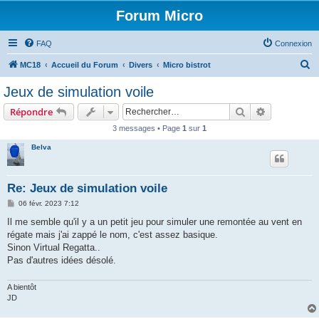
Forum Micro
FAQ
Connexion
R
MC18
Accueil du Forum
Divers
Micro bistrot
e
Jeux de simulation voile
c
Rechercher
Recherche 
Répondre
h
3 messages • Page
1
sur
1
e
Belva
r
c
h
Re: Jeux de simulation voile
e
M
06 févr. 2023 7:12
e
r
s
Il me semble qu'il y a un petit jeu pour simuler une remontée au vent en
s
régate mais j'ai zappé le nom, c'est assez basique.
a
g
Sinon Virtual Regatta..
e
Pas d'autres idées désolé.
A bientôt
JD