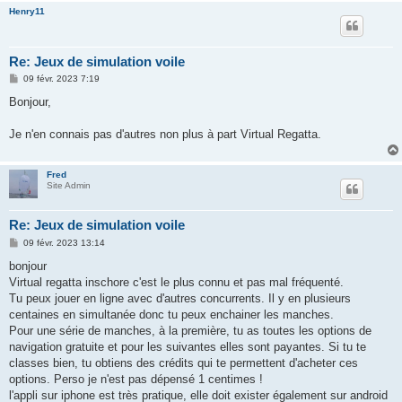
Henry11
Re: Jeux de simulation voile
M
09 févr. 2023 7:19
e
s
Bonjour,
s
a
g
Je n'en connais pas d'autres non plus à part Virtual Regatta.
e
Fred
Site Admin
Re: Jeux de simulation voile
M
09 févr. 2023 13:14
e
s
bonjour
s
Virtual regatta inschore c'est le plus connu et pas mal fréquenté.
a
g
Tu peux jouer en ligne avec d'autres concurrents. Il y en plusieurs
e
centaines en simultanée donc tu peux enchainer les manches.
Pour une série de manches, à la première, tu as toutes les options de
navigation gratuite et pour les suivantes elles sont payantes. Si tu te
classes bien, tu obtiens des crédits qui te permettent d'acheter ces
options. Perso je n'est pas dépensé 1 centimes !
l'appli sur iphone est très pratique, elle doit exister également sur android