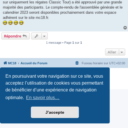
sur uniquement les régates Classic Tour) a été approuvé par une grande
majorité des participants. Le compte-rendu de l'assemblée générale et le
calendrier 2023 seront disponibles prochainement dans votre espace
adhérent sur le site mc18.fr.
Répondre
1 message • Page
1
sur
1
Aller
MC18
Accueil du Forum
Fuseau horaire sur
UTC+02:00
Développé par
phpBB
® Forum Software © phpBB Limited
En poursuivant votre navigation sur ce site, vous
Traduction française officielle
©
Qiaeru
acceptez l’utilisation de cookies vous permettant
Confidentialité
|
Conditions
de bénéficier d’une expérience de navigation
optimale.
En savoir plus…
J’accepte