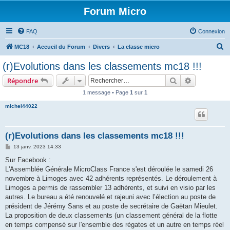
Forum Micro
FAQ
Connexion
R
MC18
Accueil du Forum
Divers
La classe micro
e
(r)Evolutions dans les classements mc18 !!!
c
Rechercher
Recherche 
Répondre
h
1 message • Page
1
sur
1
e
michel44022
r
c
h
(r)Evolutions dans les classements mc18 !!!
e
M
13 janv. 2023 14:33
e
r
s
Sur Facebook :
s
L'Assemblée Générale MicroClass France s'est déroulée le samedi 26
a
g
novembre à Limoges avec 42 adhérents représentés. Le déroulement à
e
Limoges a permis de rassembler 13 adhérents, et suivi en visio par les
autres. Le bureau a été renouvelé et rajeuni avec l’élection au poste de
président de Jérémy Sans et au poste de secrétaire de Gaëtan Mieulet.
La proposition de deux classements (un classement général de la flotte
en temps compensé sur l'ensemble des régates et un autre en temps réel