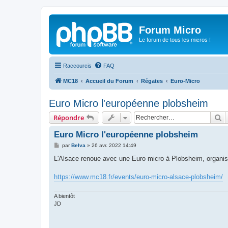
Forum Micro
Le forum de tous les micros !
Raccourcis
FAQ
MC18
Accueil du Forum
Régates
Euro-Micro
Euro Micro l'européenne plobsheim
R
Répondre
Euro Micro l'européenne plobsheim
M
par
Belva
»
26 avr. 2022 14:49
e
s
L'Alsace renoue avec une Euro micro à Plobsheim, organisé
s
a
g
https://www.mc18.fr/events/euro-micro-alsace-plobsheim/
e
A bientôt
JD