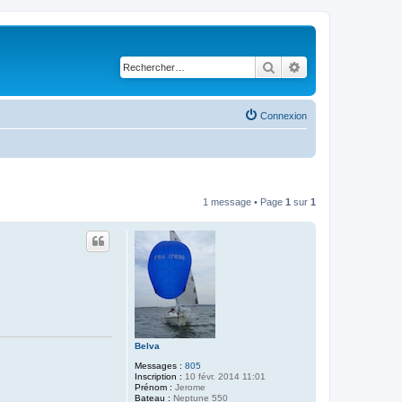
Rechercher
Recherche avancé
Connexion
1 message • Page
1
sur
1
Belva
Messages :
805
Inscription :
10 févr. 2014 11:01
Prénom :
Jerome
Bateau :
Neptune 550