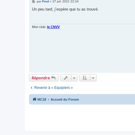
M
par
Fred
»
27 juil. 2021 22:24
e
s
Un peu tard, j’espère que tu as trouvé.
s
a
g
e
Mon club:
le CNVV
Répondre
Revenir à « Equipiers »
MC18
Accueil du Forum