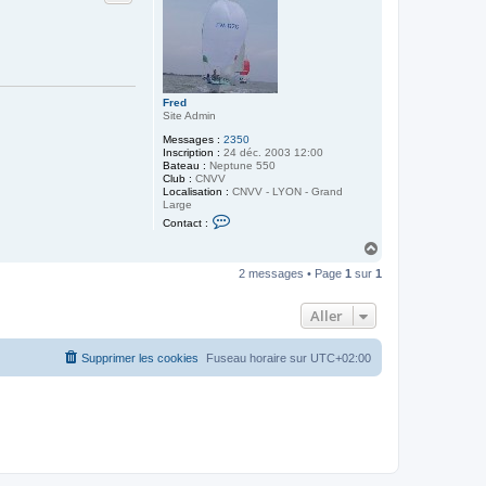
Fred
Site Admin
Messages :
2350
Inscription :
24 déc. 2003 12:00
Bateau :
Neptune 550
Club :
CNVV
Localisation :
CNVV - LYON - Grand
Large
C
Contact :
o
n
H
t
a
a
2 messages • Page
1
sur
1
u
c
t
t
e
Aller
r
F
r
Supprimer les cookies
Fuseau horaire sur
UTC+02:00
e
d