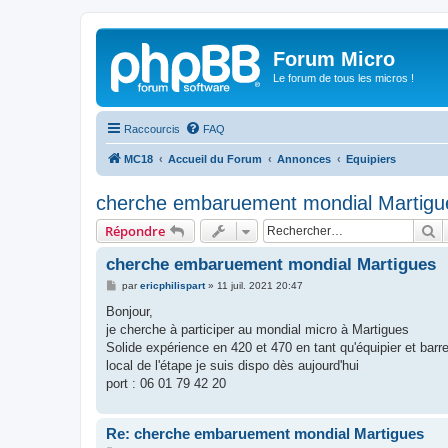
Forum Micro
Le forum de tous les micros !
Raccourcis
FAQ
MC18
Accueil du Forum
Annonces
Equipiers
cherche embaruement mondial Martigu
R
Répondre
cherche embaruement mondial Martigues
M
par
ericphilispart
»
11 juil. 2021 20:47
e
s
Bonjour,
s
je cherche à participer au mondial micro à Martigues
a
g
Solide expérience en 420 et 470 en tant qu'équipier et barre
e
local de l'étape je suis dispo dès aujourd'hui
port : 06 01 79 42 20
Re: cherche embaruement mondial Martigues