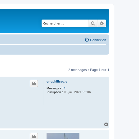
Rechercher
Recherche avancé
Connexion
2 messages • Page
1
sur
1
ericphilispart
Messages :
1
Inscription :
08 juil. 2021 22:06
H
a
u
t