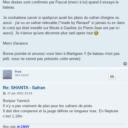
Mes doutes sont confirmés par Pascal (merci à lui) quand il essaye le
bateau.
Je souhaiterai savoir si quelqu'un avait les plans du safran d'origine ou
aussi : j'ai vu un safran relevable ("made by Renaud" si jamais tu es dans
le coin) qui était installé sur Moule à Gaufres (si Pierre-Jean est par ici
aussi). Je n'arrive qu'une décennie plus tard après tout
Merci d'avance
Bonne journée et amusez vous bien à Martigues !! (le bateau n'est pas
prêt, nous ne seront pas présents cette année)
Fred
Site Admin
Re: SHANTA - Safran
M
27 juil. 2021 22:23
e
s
Bonjour Yannick
s
Il n’y a pas vraiment de plan pour les safrans de proto
a
g
Il doit être compensé et la jauge définie un longueur max. En Neptune
e
c’est 1,10m
Mon club:
le CNVV