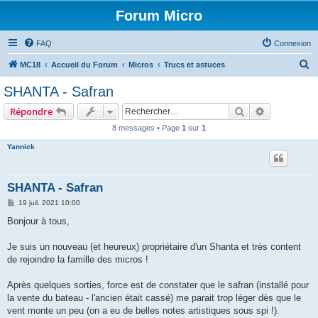
Forum Micro
FAQ
Connexion
R
MC18
Accueil du Forum
Micros
Trucs et astuces
e
SHANTA - Safran
c
Rechercher
Recherche 
Répondre
h
8 messages • Page
1
sur
1
e
Yannick
r
c
h
SHANTA - Safran
e
M
19 juil. 2021 10:00
e
r
s
Bonjour à tous,
s
a
g
Je suis un nouveau (et heureux) propriétaire d'un Shanta et très content
e
de rejoindre la famille des micros !
Après quelques sorties, force est de constater que le safran (installé pour
la vente du bateau - l'ancien était cassé) me parait trop léger dès que le
vent monte un peu (on a eu de belles notes artistiques sous spi !).