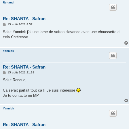
Renaud
Re: SHANTA - Safran
M
15 août 2021 9:57
e
s
Salut Yannick j'ai une lame de safran d'avance avec une chaussette ci
s
cela t'intéresse
a
g
e
Yannick
Re: SHANTA - Safran
M
15 août 2021 21:18
e
s
Salut Renaud,
s
a
g
Ca serait parfait tout ca !! Je suis intéressé
e
Je te contacte en MP
Yannick
Re: SHANTA - Safran