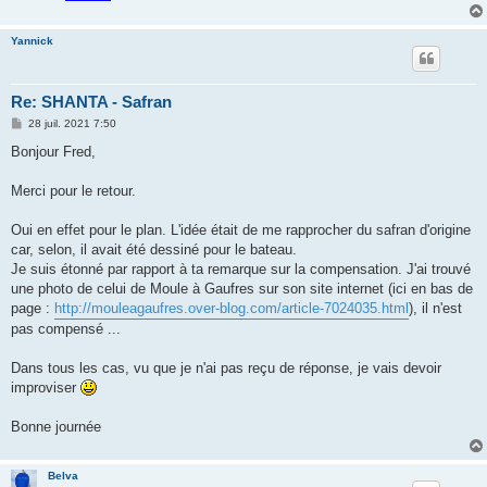
Yannick
Re: SHANTA - Safran
M
28 juil. 2021 7:50
e
s
Bonjour Fred,
s
a
g
Merci pour le retour.
e
Oui en effet pour le plan. L'idée était de me rapprocher du safran d'origine
car, selon, il avait été dessiné pour le bateau.
Je suis étonné par rapport à ta remarque sur la compensation. J'ai trouvé
une photo de celui de Moule à Gaufres sur son site internet (ici en bas de
page :
http://mouleagaufres.over-blog.com/article-7024035.html
), il n'est
pas compensé ...
Dans tous les cas, vu que je n'ai pas reçu de réponse, je vais devoir
improviser
Bonne journée
Belva