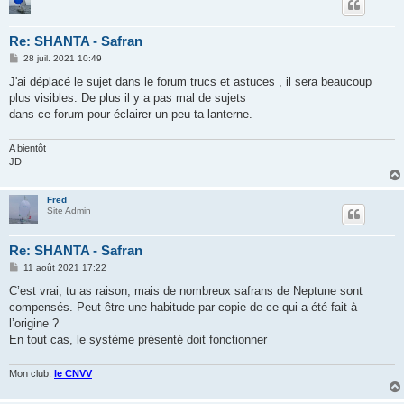
Re: SHANTA - Safran
M
28 juil. 2021 10:49
e
s
J'ai déplacé le sujet dans le forum trucs et astuces , il sera beaucoup
s
plus visibles. De plus il y a pas mal de sujets
a
g
dans ce forum pour éclairer un peu ta lanterne.
e
A bientôt
JD
Fred
Site Admin
Re: SHANTA - Safran
M
11 août 2021 17:22
e
s
C’est vrai, tu as raison, mais de nombreux safrans de Neptune sont
s
compensés. Peut être une habitude par copie de ce qui a été fait à
a
g
l’origine ?
e
En tout cas, le système présenté doit fonctionner
Mon club:
le CNVV