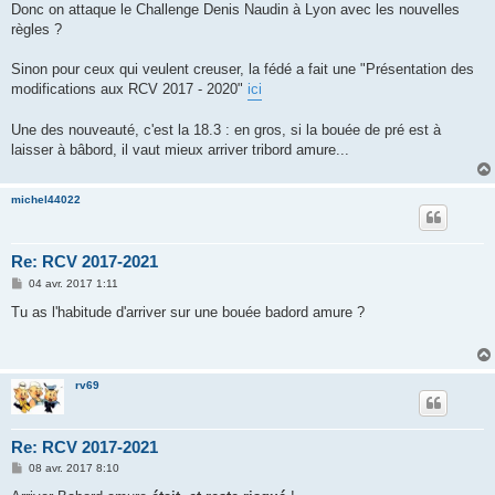
Donc on attaque le Challenge Denis Naudin à Lyon avec les nouvelles
règles ?
Sinon pour ceux qui veulent creuser, la fédé a fait une "Présentation des
modifications aux RCV 2017 - 2020"
ici
Une des nouveauté, c'est la 18.3 : en gros, si la bouée de pré est à
laisser à bâbord, il vaut mieux arriver tribord amure...
michel44022
Re: RCV 2017-2021
M
04 avr. 2017 1:11
e
s
Tu as l'habitude d'arriver sur une bouée badord amure ?
s
a
g
e
rv69
Re: RCV 2017-2021
M
08 avr. 2017 8:10
e
s