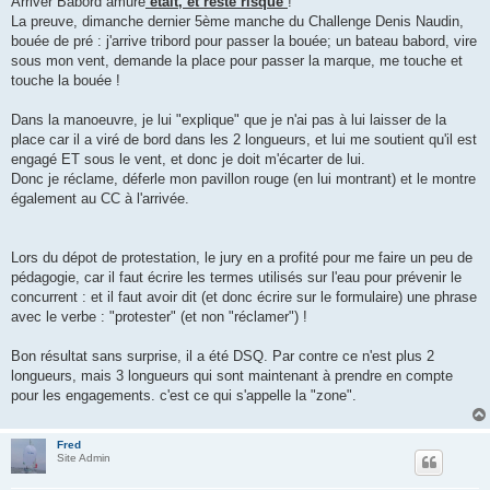
Arriver Babord amure
était, et reste risqué
!
s
La preuve, dimanche dernier 5ème manche du Challenge Denis Naudin,
a
g
bouée de pré : j'arrive tribord pour passer la bouée; un bateau babord, vire
e
sous mon vent, demande la place pour passer la marque, me touche et
touche la bouée !
Dans la manoeuvre, je lui "explique" que je n'ai pas à lui laisser de la
place car il a viré de bord dans les 2 longueurs, et lui me soutient qu'il est
engagé ET sous le vent, et donc je doit m'écarter de lui.
Donc je réclame, déferle mon pavillon rouge (en lui montrant) et le montre
également au CC à l'arrivée.
Lors du dépot de protestation, le jury en a profité pour me faire un peu de
pédagogie, car il faut écrire les termes utilisés sur l'eau pour prévenir le
concurrent : et il faut avoir dit (et donc écrire sur le formulaire) une phrase
avec le verbe : "protester" (et non "réclamer") !
Bon résultat sans surprise, il a été DSQ. Par contre ce n'est plus 2
longueurs, mais 3 longueurs qui sont maintenant à prendre en compte
pour les engagements. c'est ce qui s'appelle la "zone".
Fred
Site Admin