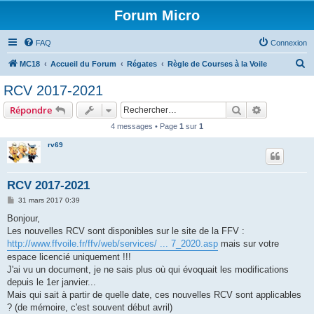
Forum Micro
FAQ
Connexion
R
MC18
Accueil du Forum
Régates
Règle de Courses à la Voile
e
RCV 2017-2021
c
Rechercher
Recherche 
Répondre
h
4 messages • Page
1
sur
1
e
rv69
r
c
h
RCV 2017-2021
e
M
31 mars 2017 0:39
e
r
s
Bonjour,
s
Les nouvelles RCV sont disponibles sur le site de la FFV :
a
g
http://www.ffvoile.fr/ffv/web/services/ ... 7_2020.asp
mais sur votre
e
espace licencié uniquement !!!
J'ai vu un document, je ne sais plus où qui évoquait les modifications
depuis le 1er janvier...
Mais qui sait à partir de quelle date, ces nouvelles RCV sont applicables
? (de mémoire, c'est souvent début avril)