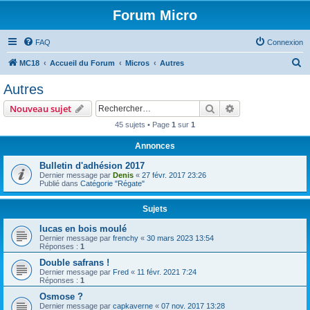
Forum Micro
FAQ
Connexion
R
MC18
Accueil du Forum
Micros
Autres
e
Autres
c
Rechercher
Recherche avanc
Nouveau sujet
h
45 sujets • Page
1
sur
1
e
Annonces
r
c
Bulletin d'adhésion 2017
Dernier message par
Denis
«
27 févr. 2017 23:26
h
Publié dans
Catégorie "Régate"
e
Sujets
r
lucas en bois moulé
Dernier message par
frenchy
«
30 mars 2023 13:54
Réponses :
1
Double safrans !
Dernier message par
Fred
«
11 févr. 2021 7:24
Réponses :
1
Osmose ?
Dernier message par
capkaverne
«
07 nov. 2017 13:28