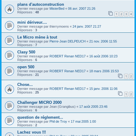
plans d'autoconstruction
Dernier message par
MisterBed
«
06 avr. 2007 21:26
Réponses :
48
1
2
3
4
mini dériveur....
Dernier message par
thierrymoens
«
24 janv. 2007 21:27
Réponses :
3
Le Micro mène à tout
Dernier message par
Pierre-Jean DELPEUCH
«
21 nov. 2006 11:55
Réponses :
7
Clasy 500
Dernier message par
ROBERT Renan NED17
«
16 août 2006 10:23
Réponses :
6
open 500
Dernier message par
ROBERT Renan NED17
«
18 mars 2006 15:53
Réponses :
21
1
2
Chose...
Dernier message par
ROBERT Renan NED17
«
15 janv. 2006 11:06
Réponses :
25
1
2
Challenger MICRO 2000
Dernier message par
Jean (Grangibus)
«
17 août 2005 23:46
Réponses :
6
question de réglement...
Dernier message par
Phil de Troy
«
17 mai 2005 1:00
Réponses :
2
Lachez vous !!!