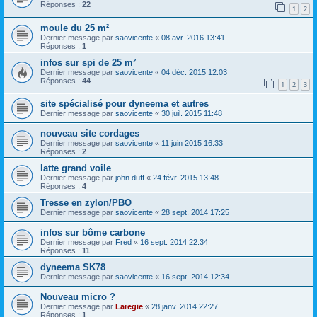
Réponses :
22
1
2
moule du 25 m²
Dernier message par
saovicente
«
08 avr. 2016 13:41
Réponses :
1
infos sur spi de 25 m²
Dernier message par
saovicente
«
04 déc. 2015 12:03
Réponses :
44
1
2
3
site spécialisé pour dyneema et autres
Dernier message par
saovicente
«
30 juil. 2015 11:48
nouveau site cordages
Dernier message par
saovicente
«
11 juin 2015 16:33
Réponses :
2
latte grand voile
Dernier message par
john duff
«
24 févr. 2015 13:48
Réponses :
4
Tresse en zylon/PBO
Dernier message par
saovicente
«
28 sept. 2014 17:25
infos sur bôme carbone
Dernier message par
Fred
«
16 sept. 2014 22:34
Réponses :
11
dyneema SK78
Dernier message par
saovicente
«
16 sept. 2014 12:34
Nouveau micro ?
Dernier message par
Laregie
«
28 janv. 2014 22:27
Réponses :
1