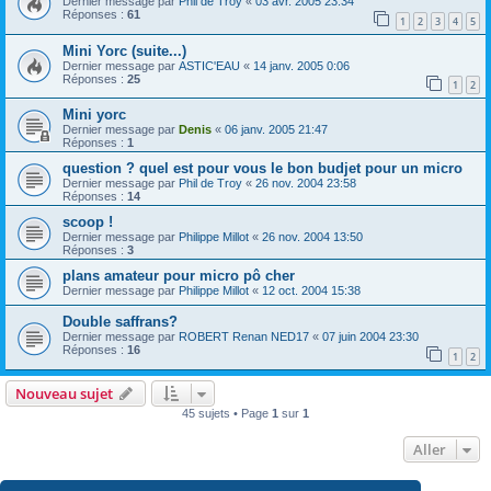
Dernier message par
Phil de Troy
«
03 avr. 2005 23:34
Réponses :
61
1
2
3
4
5
Mini Yorc (suite...)
Dernier message par
ASTIC'EAU
«
14 janv. 2005 0:06
Réponses :
25
1
2
Mini yorc
Dernier message par
Denis
«
06 janv. 2005 21:47
Réponses :
1
question ? quel est pour vous le bon budjet pour un micro
Dernier message par
Phil de Troy
«
26 nov. 2004 23:58
Réponses :
14
scoop !
Dernier message par
Philippe Millot
«
26 nov. 2004 13:50
Réponses :
3
plans amateur pour micro pô cher
Dernier message par
Philippe Millot
«
12 oct. 2004 15:38
Double saffrans?
Dernier message par
ROBERT Renan NED17
«
07 juin 2004 23:30
Réponses :
16
1
2
Nouveau sujet
45 sujets • Page
1
sur
1
Aller