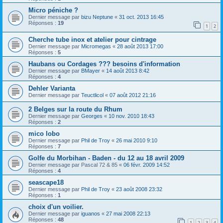
Micro péniche ?
Dernier message par
bizu Neptune
«
31 oct. 2013 16:45
Réponses :
19
1
2
Cherche tube inox et atelier pour cintrage
Dernier message par
Micromegas
«
28 août 2013 17:00
Réponses :
5
Haubans ou Cordages ??? besoins d'information
Dernier message par
BMayer
«
14 août 2013 8:42
Réponses :
4
Dehler Varianta
Dernier message par
Teuctlicol
«
07 août 2012 21:16
2 Belges sur la route du Rhum
Dernier message par
Georges
«
10 nov. 2010 18:43
Réponses :
2
mico lobo
Dernier message par
Phil de Troy
«
26 mai 2010 9:10
Réponses :
7
Golfe du Morbihan - Baden - du 12 au 18 avril 2009
Dernier message par
Pascal 72 & 85
«
06 févr. 2009 14:52
Réponses :
4
seascape18
Dernier message par
Phil de Troy
«
23 août 2008 23:32
Réponses :
1
choix d'un voilier.
Dernier message par
iguanos
«
27 mai 2008 22:13
Réponses :
48
1
2
3
4