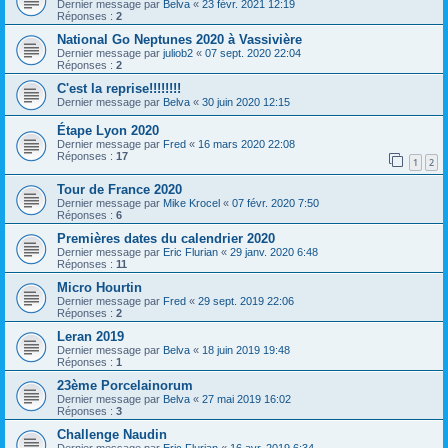
Dernier message par
Belva
«
23 févr. 2021 12:19
Réponses :
2
National Go Neptunes 2020 à Vassivière
Dernier message par
juliob2
«
07 sept. 2020 22:04
Réponses :
2
C'est la reprise!!!!!!!!
Dernier message par
Belva
«
30 juin 2020 12:15
Étape Lyon 2020
Dernier message par
Fred
«
16 mars 2020 22:08
Réponses :
17
1
2
Tour de France 2020
Dernier message par
Mike Krocel
«
07 févr. 2020 7:50
Réponses :
6
Premières dates du calendrier 2020
Dernier message par
Eric Flurian
«
29 janv. 2020 6:48
Réponses :
11
Micro Hourtin
Dernier message par
Fred
«
29 sept. 2019 22:06
Réponses :
2
Leran 2019
Dernier message par
Belva
«
18 juin 2019 19:48
Réponses :
1
23ème Porcelainorum
Dernier message par
Belva
«
27 mai 2019 16:02
Réponses :
3
Challenge Naudin
Dernier message par
Eric Flurian
«
16 avr. 2019 6:34