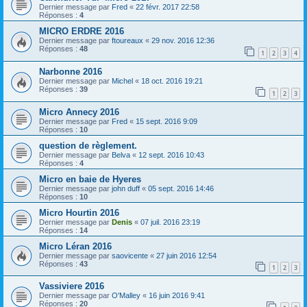
Dernier message par
Fred
«
22 févr. 2017 22:58
Réponses :
4
MICRO ERDRE 2016
Dernier message par
ftoureaux
«
29 nov. 2016 12:36
Réponses :
48
1
2
3
4
Narbonne 2016
Dernier message par
Michel
«
18 oct. 2016 19:21
Réponses :
39
1
2
3
Micro Annecy 2016
Dernier message par
Fred
«
15 sept. 2016 9:09
Réponses :
10
question de règlement.
Dernier message par
Belva
«
12 sept. 2016 10:43
Réponses :
4
Micro en baie de Hyeres
Dernier message par
john duff
«
05 sept. 2016 14:46
Réponses :
10
Micro Hourtin 2016
Dernier message par
Denis
«
07 juil. 2016 23:19
Réponses :
14
Micro Léran 2016
Dernier message par
saovicente
«
27 juin 2016 12:54
Réponses :
43
1
2
3
Vassiviere 2016
Dernier message par
O'Malley
«
16 juin 2016 9:41
Réponses :
20