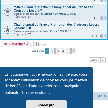
1
2
Mais ou sera le prochain championnat de France des
Croiseurs Légers ?
Dernier message par
saovicente
«
19 mai 2016 10:47
Réponses :
17
1
2
Championnat de France Promotion des Croiseurs Légers -
Cazaux - 2016
Dernier message par
Michel
«
12 mai 2016 19:28
Réponses :
57
1
2
3
4
Nouveau sujet
1
2
3
4
5
Suivant
233 sujets
Aller
PERMISSIONS DU FORUM
En poursuivant votre navigation sur ce site, vous
Vous
ne pouvez pas
publier de nouveaux sujets dans ce forum
Vous
ne pouvez pas
répondre aux sujets dans ce forum
acceptez l’utilisation de cookies vous permettant
Vous
ne pouvez pas
modifier vos messages dans ce forum
de bénéficier d’une expérience de navigation
Vous
ne pouvez pas
supprimer vos messages dans ce forum
Vous
ne pouvez pas
transférer de pièces jointes dans ce forum
optimale.
En savoir plus…
MC18
Accueil du Forum
Fuseau horaire sur
UTC+02:00
J’accepte
Développé par
phpBB
® Forum Software © phpBB Limited