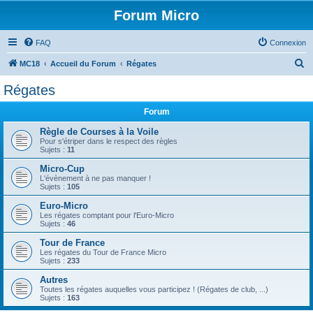
Forum Micro
FAQ
Connexion
R
MC18
Accueil du Forum
Régates
e
Régates
c
Forum
h
e
Règle de Courses à la Voile
Pour s'étriper dans le respect des règles
r
Sujets :
11
c
Micro-Cup
L'évènement à ne pas manquer !
h
Sujets :
105
e
Euro-Micro
r
Les régates comptant pour l'Euro-Micro
Sujets :
46
Tour de France
Les régates du Tour de France Micro
Sujets :
233
Autres
Toutes les régates auquelles vous participez ! (Régates de club, ...)
Sujets :
163