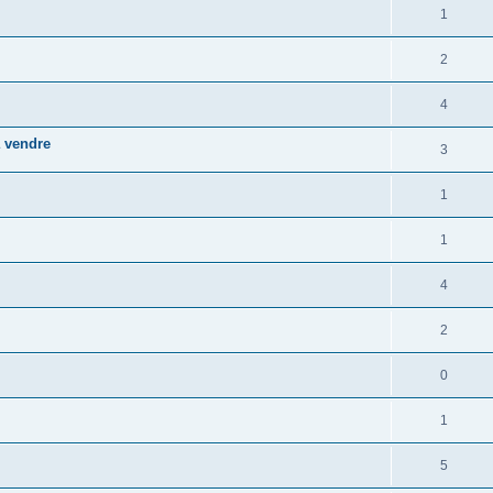
1
2
4
à vendre
3
1
1
4
2
0
1
5