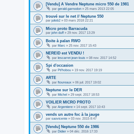
[Vendu] A Vendre Neptune micro 550 de 1981
par
gerald.garnodon
»
25 mars 2013 22:05
trouvé sur le net // Neptune 550
par
juliob2
»
03 mars 2018 22:21
Micro proto Barracuda
par
john duff
»
29 nov. 2017 13:29
Boite à palan RWO
par
Marc
»
25 nov. 2017 15:43
NEREID est VENDU !
par
lescarret jean-louis
»
08 nov. 2017 14:52
Spi d'occasion
par
Pti'hobou
»
19 nov. 2017 19:19
ARTE
par
ftoureaux
»
06 juil. 2017 19:02
Neptune sur le DER
par
Michel
»
29 sept. 2017 18:53
VOILIER MICRO PROTO
par
Argentiere
»
14 sept. 2017 10:43
vends un autre foc à la jauge
par
saovicente
»
03 nov. 2015 8:47
[Vendu] Neptune 550 de 1986
par
Didier
»
04 déc. 2016 17:33