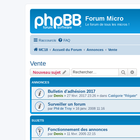
Forum Micro
Le forum de tous les micros !
Raccourcis
FAQ
MC18
Accueil du Forum
Annonces
Vente
Vente
Recher
Re
Nouveau sujet
ANNONCES
Bulletin d'adhésion 2017
par
Denis
»
27 févr. 2017 23:26
» dans
Catégorie "Régate"
Surveiller un forum
par
Phil de Troy
»
16 janv. 2008 11:16
SUJETS
Fonctionnement des annonces
par
Denis
»
11 févr. 2005 22:15