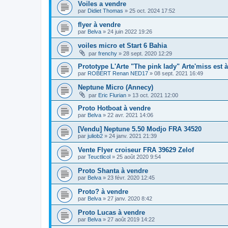
Voiles a vendre
par
Didiet Thomas
»
25 oct. 2024 17:52
flyer à vendre
par
Belva
»
24 juin 2022 19:26
voiles micro et Start 6 Bahia
par
frenchy
»
28 sept. 2020 12:29
Prototype L'Arte "The pink lady" Arte'miss est 
par
ROBERT Renan NED17
»
08 sept. 2021 16:49
Neptune Micro (Annecy)
par
Eric Flurian
»
13 oct. 2021 12:00
Proto Hotboat à vendre
par
Belva
»
22 avr. 2021 14:06
[Vendu] Neptune 5.50 Modjo FRA 34520
par
juliob2
»
24 janv. 2021 21:39
Vente Flyer croiseur FRA 39629 Zelof
par
Teuctlicol
»
25 août 2020 9:54
Proto Shanta à vendre
par
Belva
»
23 févr. 2020 12:45
Proto? à vendre
par
Belva
»
27 janv. 2020 8:42
Proto Lucas à vendre
par
Belva
»
27 août 2019 14:22