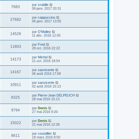
par
crubille
7683
09 janv. 2017 20:31
par
cappuccino
27682
06 janv. 2017 13:55
par
O'Malley
14526
11 déc. 2016 12:05
par
Fred
11803
28 oct. 2016 22:22
par
Michel
14173
21 oct. 2016 18:54
par
saovicente
14167
06 août 2016 17:58
par
saovicente
10911
02 août 2016 15:13
par
Pierre-Jean DELPEUCH
8325
28 mai 2016 15:13
par
Denis
9794
27 mai 2016 9:20
par
Denis
15022
21 mai 2016 12:28
par
coustillier
8611
19 mars 2016 8:50