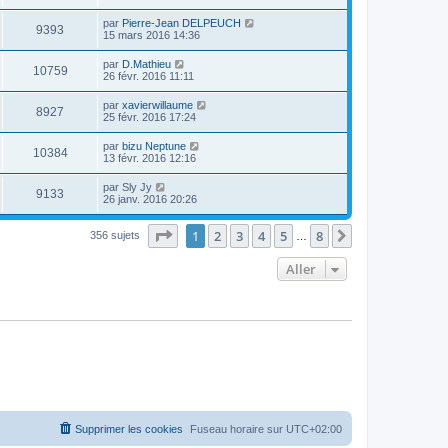
par
Pierre-Jean DELPEUCH
9393
15 mars 2016 14:36
par
D.Mathieu
10759
26 févr. 2016 11:11
par
xavierwillaume
8927
25 févr. 2016 17:24
par
bizu Neptune
10384
13 févr. 2016 12:16
par
Sly Jy
9133
26 janv. 2016 20:26
Page
1
sur
8
1
2
3
4
5
8
Suivant
356 sujets
…
Aller
Supprimer les cookies
Fuseau horaire sur
UTC+02:00