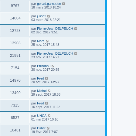
par
gerald.garnodon
9767
18 mars 2018 18:24
par
juliob2
14004
03 mars 2018 22:21
par
Pierre-Jean DELPEUCH
12723
02 déc. 2017 9:51
par
Marc
13908
25 nov. 2017 15:43
par
Pierre-Jean DELPEUCH
21991
23 nov. 2017 14:27
par
Pti'hobou
7154
20 nov. 2017 20:55
par
Fred
14970
20 oct. 2017 13:53
par
Michel
13490
29 sept. 2017 18:53
par
Fred
7315
16 sept. 2017 11:22
par
UNCA
8537
01 mai 2017 10:10
par
Didier
10481
19 févr. 2017 7:07