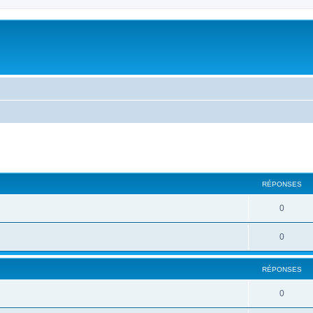
cher
cherche avancée
RÉPONSES
0
0
RÉPONSES
0