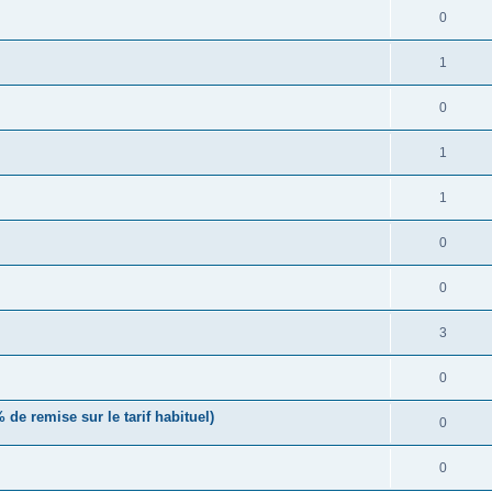
0
1
0
1
1
0
0
3
0
de remise sur le tarif habituel)
0
0