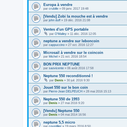
Europa à vendre
par
crubille
»
09 janv. 2017 19:48
[Vendu] Zobi la mouche est à vendre
par
john duff
»
19 déc. 2016 21:08
Ventes d'un GPS portable
par
O'Malley
»
11 déc. 2016 12:05
neptune a vendre sur leboncoin
par
cappuccino
»
27 oct. 2016 12:27
Microsail à vendre sur le coincoin
par
Michel
»
21 oct. 2016 18:54
BON PRIX NEPTUNE
par
saovicente
»
06 août 2016 17:58
Neptune 550 reconditionné !
par
Denis
»
30 juil. 2016 9:30
Jouet 550 sur le bon coin
par
Pierre-Jean DELPEUCH
»
28 mai 2016 15:13
Neptune 550 de 1993
par
Denis
»
27 mai 2016 9:20
[Vendu] Neptune 550
par
Denis
»
04 mai 2014 16:56
neptune 5,5 micro
par
coustillier
»
19 mars 2016 8:50