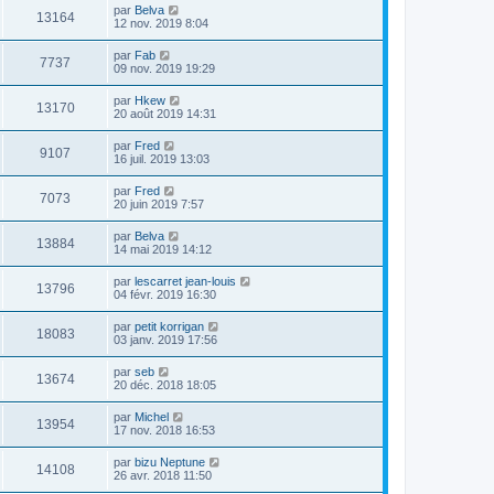
par
Belva
13164
12 nov. 2019 8:04
par
Fab
7737
09 nov. 2019 19:29
par
Hkew
13170
20 août 2019 14:31
par
Fred
9107
16 juil. 2019 13:03
par
Fred
7073
20 juin 2019 7:57
par
Belva
13884
14 mai 2019 14:12
par
lescarret jean-louis
13796
04 févr. 2019 16:30
par
petit korrigan
18083
03 janv. 2019 17:56
par
seb
13674
20 déc. 2018 18:05
par
Michel
13954
17 nov. 2018 16:53
par
bizu Neptune
14108
26 avr. 2018 11:50