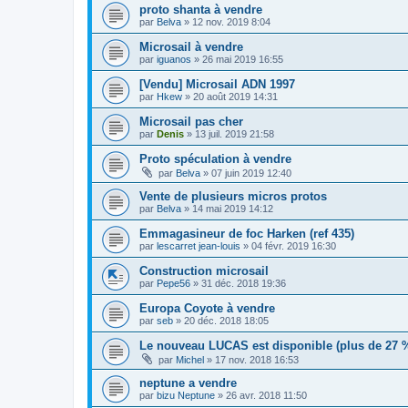
proto shanta à vendre
par
Belva
»
12 nov. 2019 8:04
Microsail à vendre
par
iguanos
»
26 mai 2019 16:55
[Vendu] Microsail ADN 1997
par
Hkew
»
20 août 2019 14:31
Microsail pas cher
par
Denis
»
13 juil. 2019 21:58
Proto spéculation à vendre
par
Belva
»
07 juin 2019 12:40
Vente de plusieurs micros protos
par
Belva
»
14 mai 2019 14:12
Emmagasineur de foc Harken (ref 435)
par
lescarret jean-louis
»
04 févr. 2019 16:30
Construction microsail
par
Pepe56
»
31 déc. 2018 19:36
Europa Coyote à vendre
par
seb
»
20 déc. 2018 18:05
Le nouveau LUCAS est disponible (plus de 27 % 
par
Michel
»
17 nov. 2018 16:53
neptune a vendre
par
bizu Neptune
»
26 avr. 2018 11:50