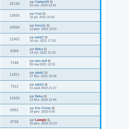
par
Gaëtan09
26159
03 nov. 2024 23:42
par
Fred
13650
15 juil. 2022 10:01
par
frenchy
10058
12 janv. 2022 15:01
par
juliob2
11002
16 oct. 2021 17:20
par
Belva
6369
13 oct. 2021 12:16
par
john duff
7148
05 mai 2021 13:31
par
juliob2
11921
27 févr. 2021 18:39
par
juliob2
7312
31 août 2020 21:27
par
Belva
12929
23 févr. 2020 12:45
par
Eric Flurian
6562
29 janv. 2020 6:55
par
Laregie
9758
20 janv. 2020 22:23