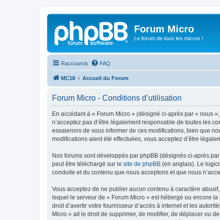
Forum Micro
Le forum de tous les micros !
Raccourcis
FAQ
MC18
Accueil du Forum
Forum Micro - Conditions d’utilisation
En accédant à « Forum Micro » (désigné ci-après par « nous », «
n’acceptez pas d’être légalement responsable de toutes les con
essaierons de vous informer de ces modifications, bien que nou
modifications aient été effectuées, vous acceptez d’être légale
Nos forums sont développés par phpBB (désignés ci-après par «
peut être téléchargé sur
le site de phpBB
(en anglais). Le logic
conduite et du contenu que nous acceptons et que nous n’acce
Vous acceptez de ne publier aucun contenu à caractère abusif, 
lequel le serveur de « Forum Micro » est hébergé ou encore la 
droit d’avertir votre fournisseur d’accès à internet et les autor
Micro » ait le droit de supprimer, de modifier, de déplacer ou 