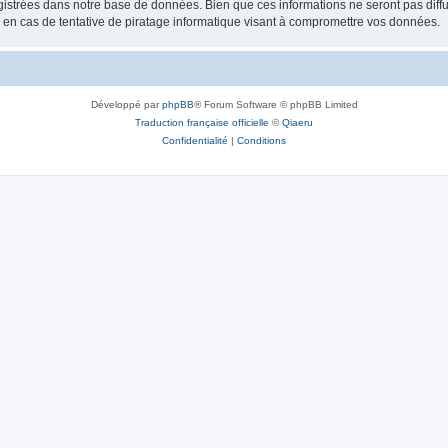
gistrées dans notre base de données. Bien que ces informations ne seront pas diffu
en cas de tentative de piratage informatique visant à compromettre vos données.
Développé par
phpBB
® Forum Software © phpBB Limited
Traduction française officielle
©
Qiaeru
Confidentialité
|
Conditions