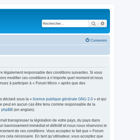
Rechercher
Recherche avancé
Connexion
être légalement responsable des conditions suivantes. Si vous
vons modifier ces conditions à n’importe quel moment et nous
inuez à participer à « Forum Micro » après que des
ns déclaré sous la «
licence publique générale GNU 2.0
» et qui
ed ne peut en aucun cas être tenu comme responsable de la
de phpBB
(en anglais).
ait transgresser la législation de votre pays, du pays dans
un bannissement immédiat et définitif et nous nous réservons le
enforcement de ces conditions. Vous acceptez le fait que « Forum
ons cela nécessaire. En tant qu’utilisateur, vous acceptez que