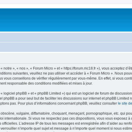
 notre », « nos », « Forum Micro » et « https://forum.mc18.fr »), vous acceptez d’
ditions suivantes, veuillez ne pas utiliser et accéder à « Forum Micro ». Nous pou
s vous conseillons de vérifier régulièrement par vous-même. En effet, si vous cont
ment responsable des conditions modifiées et mises à jour.
 logiciel phpBB » et « phpBB Limited ») qui est un logiciel de forum de discussio
iel phpBB a pour seul but de faciliter les discussions sur internet et phpBB Limit
ptons pas. Pour plus d’informations concernant phpBB, veuillez consulter
le site 
obscène, vulgaire, diffamatoire, choquant, menaçant, pornographique, etc. qui pourr
loi internationale. Si vous ne respectez pas ces dispositions, vous vous exposez à 
ités officielles. L’adresse IP de tous les messages est enregistrée afin d’aider au r
de verrouiller n’importe quel sujet et message à n’importe quel moment si nous estim