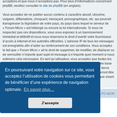
acceptons et que nous n’acceptons pas. Pour plus d’informations concernant
phpBB, veuillez consulter
le site de phpBB
(en anglais).
Vous acceptez de ne publier aucun contenu à caractère abusif, obscène,
vulgaire, diffamatoire, choquant, menaçant, pornographique, etc. qui pourrait
transgresser la législation de votre pays, du pays dans lequel le serveur de
« Forum Micro » est hébergé ou encore la loi internationale. Si vous ne
respectez pas ces dispositions, vous vous exposez à un bannissement
immédiat et définitif et nous nous réservons le droit d’avertir votre fournisseur
d’accès à internet et les autorités officielles. L’adresse IP de tous les messages
est enregistrée afin d’aider au renforcement de ces conditions. Vous acceptez
le fait que « Forum Micro » ait le droit de supprimer, de modifier, de déplacer ou
de verrouiller n’importe quel sujet et message à n’importe quel moment si nous
estimons cela nécessaire. En tant qu’utilisateur, vous acceptez que toutes les
informations que vous avez renseignées soient enregistrées dans notre base
de données. Bien que ces informations ne seront pas diffusées à une tierce
En poursuivant votre navigation sur ce site, vous
partie sans votre consentement, ni « Forum Micro », ni phpBB, ne pourront être
acceptez l’utilisation de cookies vous permettant
tenus comme responsables en cas de tentative de piratage informatique visant
à compromettre vos données.
de bénéficier d’une expérience de navigation
optimale.
En savoir plus…
MC18
Accueil du Forum
Fuseau horaire sur
UTC+02:00
J’accepte
Développé par
phpBB
® Forum Software © phpBB Limited
Traduction française officielle
©
Qiaeru
Confidentialité
|
Conditions