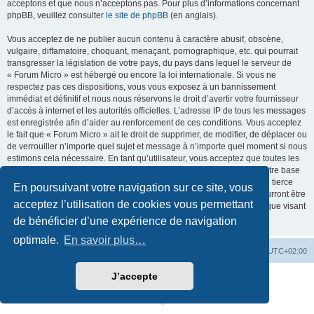
acceptons et que nous n’acceptons pas. Pour plus d’informations concernant
phpBB, veuillez consulter
le site de phpBB
(en anglais).
Vous acceptez de ne publier aucun contenu à caractère abusif, obscène,
vulgaire, diffamatoire, choquant, menaçant, pornographique, etc. qui pourrait
transgresser la législation de votre pays, du pays dans lequel le serveur de
« Forum Micro » est hébergé ou encore la loi internationale. Si vous ne
respectez pas ces dispositions, vous vous exposez à un bannissement
immédiat et définitif et nous nous réservons le droit d’avertir votre fournisseur
d’accès à internet et les autorités officielles. L’adresse IP de tous les messages
est enregistrée afin d’aider au renforcement de ces conditions. Vous acceptez
le fait que « Forum Micro » ait le droit de supprimer, de modifier, de déplacer ou
de verrouiller n’importe quel sujet et message à n’importe quel moment si nous
estimons cela nécessaire. En tant qu’utilisateur, vous acceptez que toutes les
informations que vous avez renseignées soient enregistrées dans notre base
de données. Bien que ces informations ne seront pas diffusées à une tierce
En poursuivant votre navigation sur ce site, vous
partie sans votre consentement, ni « Forum Micro », ni phpBB, ne pourront être
acceptez l’utilisation de cookies vous permettant
tenus comme responsables en cas de tentative de piratage informatique visant
à compromettre vos données.
de bénéficier d’une expérience de navigation
optimale.
En savoir plus…
MC18
Accueil du Forum
Fuseau horaire sur
UTC+02:00
J’accepte
Développé par
phpBB
® Forum Software © phpBB Limited
Traduction française officielle
©
Qiaeru
Confidentialité
|
Conditions