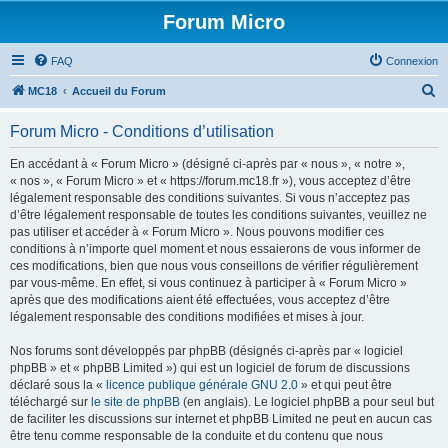
Forum Micro
FAQ
Connexion
R
MC18
Accueil du Forum
e
Forum Micro - Conditions d’utilisation
c
h
En accédant à « Forum Micro » (désigné ci-après par « nous », « notre »,
« nos », « Forum Micro » et « https://forum.mc18.fr »), vous acceptez d’être
e
légalement responsable des conditions suivantes. Si vous n’acceptez pas
r
d’être légalement responsable de toutes les conditions suivantes, veuillez ne
pas utiliser et accéder à « Forum Micro ». Nous pouvons modifier ces
c
conditions à n’importe quel moment et nous essaierons de vous informer de
h
ces modifications, bien que nous vous conseillons de vérifier régulièrement
par vous-même. En effet, si vous continuez à participer à « Forum Micro »
e
après que des modifications aient été effectuées, vous acceptez d’être
r
légalement responsable des conditions modifiées et mises à jour.
Nos forums sont développés par phpBB (désignés ci-après par « logiciel
phpBB » et « phpBB Limited ») qui est un logiciel de forum de discussions
déclaré sous la «
licence publique générale GNU 2.0
» et qui peut être
téléchargé sur
le site de phpBB
(en anglais). Le logiciel phpBB a pour seul but
de faciliter les discussions sur internet et phpBB Limited ne peut en aucun cas
être tenu comme responsable de la conduite et du contenu que nous