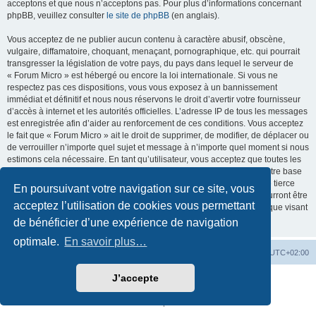
acceptons et que nous n’acceptons pas. Pour plus d’informations concernant
phpBB, veuillez consulter
le site de phpBB
(en anglais).
Vous acceptez de ne publier aucun contenu à caractère abusif, obscène,
vulgaire, diffamatoire, choquant, menaçant, pornographique, etc. qui pourrait
transgresser la législation de votre pays, du pays dans lequel le serveur de
« Forum Micro » est hébergé ou encore la loi internationale. Si vous ne
respectez pas ces dispositions, vous vous exposez à un bannissement
immédiat et définitif et nous nous réservons le droit d’avertir votre fournisseur
d’accès à internet et les autorités officielles. L’adresse IP de tous les messages
est enregistrée afin d’aider au renforcement de ces conditions. Vous acceptez
le fait que « Forum Micro » ait le droit de supprimer, de modifier, de déplacer ou
de verrouiller n’importe quel sujet et message à n’importe quel moment si nous
estimons cela nécessaire. En tant qu’utilisateur, vous acceptez que toutes les
informations que vous avez renseignées soient enregistrées dans notre base
de données. Bien que ces informations ne seront pas diffusées à une tierce
En poursuivant votre navigation sur ce site, vous
partie sans votre consentement, ni « Forum Micro », ni phpBB, ne pourront être
acceptez l’utilisation de cookies vous permettant
tenus comme responsables en cas de tentative de piratage informatique visant
à compromettre vos données.
de bénéficier d’une expérience de navigation
optimale.
En savoir plus…
MC18
Accueil du Forum
Fuseau horaire sur
UTC+02:00
J’accepte
Développé par
phpBB
® Forum Software © phpBB Limited
Traduction française officielle
©
Qiaeru
Confidentialité
|
Conditions