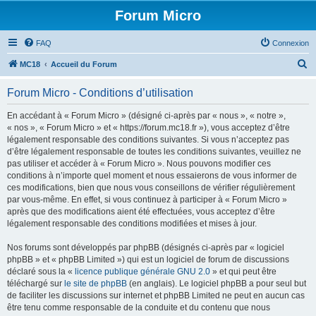
Forum Micro
FAQ
Connexion
R
MC18
Accueil du Forum
e
Forum Micro - Conditions d’utilisation
c
h
En accédant à « Forum Micro » (désigné ci-après par « nous », « notre »,
« nos », « Forum Micro » et « https://forum.mc18.fr »), vous acceptez d’être
e
légalement responsable des conditions suivantes. Si vous n’acceptez pas
r
d’être légalement responsable de toutes les conditions suivantes, veuillez ne
pas utiliser et accéder à « Forum Micro ». Nous pouvons modifier ces
c
conditions à n’importe quel moment et nous essaierons de vous informer de
h
ces modifications, bien que nous vous conseillons de vérifier régulièrement
par vous-même. En effet, si vous continuez à participer à « Forum Micro »
e
après que des modifications aient été effectuées, vous acceptez d’être
r
légalement responsable des conditions modifiées et mises à jour.
Nos forums sont développés par phpBB (désignés ci-après par « logiciel
phpBB » et « phpBB Limited ») qui est un logiciel de forum de discussions
déclaré sous la «
licence publique générale GNU 2.0
» et qui peut être
téléchargé sur
le site de phpBB
(en anglais). Le logiciel phpBB a pour seul but
de faciliter les discussions sur internet et phpBB Limited ne peut en aucun cas
être tenu comme responsable de la conduite et du contenu que nous