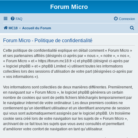
Forum Micro
FAQ
Connexion
R
MC18
Accueil du Forum
e
Forum Micro - Politique de confidentialité
c
h
Cette politique de confidentialité explique en détail comment « Forum Micro »
et ses partenaires affiliés (désignés ci-après par « nous », « notre », « nos »,
e
« Forum Micro » et « https://forum.mc18.fr ») et phpBB (désigné ci-après par
r
« logiciel phpBB » et « phpBB Limited ») utilisent toutes les informations
collectées lors des sessions d’utilisation de votre part (désignées ci-après par
c
« vos informations »).
h
Vos informations sont collectées de deux manières différentes. Premièrement,
e
en naviguant sur « Forum Micro », le logiciel phpBB génèrera un certain
r
nombre de cookies qui sont de petits fichiers téléchargés temporairement par
le navigateur internet de votre ordinateur. Les deux premiers cookies ne
contiennent qu’un identifiant utilisateur et un identifiant anonyme de session
qui vous sont automatiquement assignés par le logiciel phpBB. Un troisième
cookie sera créé lors de votre navigation sur les sujets de « Forum Micro »,
archivant de ce fait tous les sujets que vous avez consultés et permettant
d’améliorer votre confort de navigation en tant qu’utilisateur.