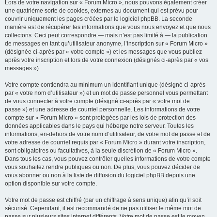
Lors de votre navigation sur « Forum Micro », nous pouvons également créer
une quatrième sorte de cookies, externes au document qui est prévu pour
couvrir uniquement les pages créées par le logiciel phpBB. La seconde
manière est de récupérer les informations que vous nous envoyez et que nous
collectons. Ceci peut correspondre — mais n’est pas limité à — la publication
de messages en tant qu’utilisateur anonyme, l’inscription sur « Forum Micro »
(désignée ci-après par « votre compte ») et les messages que vous publiez
après votre inscription et lors de votre connexion (désignés ci-après par « vos
messages »).
Votre compte contiendra au minimum un identifiant unique (désigné ci-après
par « votre nom d’utilisateur ») et un mot de passe personnel vous permettant
de vous connecter à votre compte (désigné ci-après par « votre mot de
passe ») et une adresse de courriel personnelle. Les informations de votre
compte sur « Forum Micro » sont protégées par les lois de protection des
données applicables dans le pays qui héberge notre serveur. Toutes les
informations, en-dehors de votre nom d’utilisateur, de votre mot de passe et de
votre adresse de courriel requis par « Forum Micro » durant votre inscription,
sont obligatoires ou facultatives, à la seule discrétion de « Forum Micro ».
Dans tous les cas, vous pouvez contrôler quelles informations de votre compte
vous souhaitez rendre publiques ou non. De plus, vous pouvez décider de
vous abonner ou non à la liste de diffusion du logiciel phpBB depuis une
option disponible sur votre compte.
Votre mot de passe est chiffré (par un chiffrage à sens unique) afin qu’il soit
sécurisé. Cependant, il est recommandé de ne pas utiliser le même mot de
passe sur plusieurs sites internet différents. Votre mot de passe est le moyen