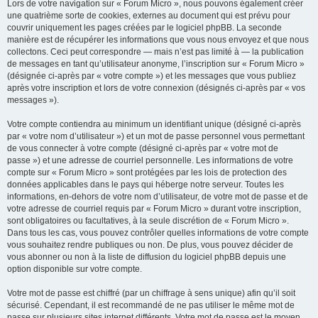
Lors de votre navigation sur « Forum Micro », nous pouvons également créer
une quatrième sorte de cookies, externes au document qui est prévu pour
couvrir uniquement les pages créées par le logiciel phpBB. La seconde
manière est de récupérer les informations que vous nous envoyez et que nous
collectons. Ceci peut correspondre — mais n’est pas limité à — la publication
de messages en tant qu’utilisateur anonyme, l’inscription sur « Forum Micro »
(désignée ci-après par « votre compte ») et les messages que vous publiez
après votre inscription et lors de votre connexion (désignés ci-après par « vos
messages »).
Votre compte contiendra au minimum un identifiant unique (désigné ci-après
par « votre nom d’utilisateur ») et un mot de passe personnel vous permettant
de vous connecter à votre compte (désigné ci-après par « votre mot de
passe ») et une adresse de courriel personnelle. Les informations de votre
compte sur « Forum Micro » sont protégées par les lois de protection des
données applicables dans le pays qui héberge notre serveur. Toutes les
informations, en-dehors de votre nom d’utilisateur, de votre mot de passe et de
votre adresse de courriel requis par « Forum Micro » durant votre inscription,
sont obligatoires ou facultatives, à la seule discrétion de « Forum Micro ».
Dans tous les cas, vous pouvez contrôler quelles informations de votre compte
vous souhaitez rendre publiques ou non. De plus, vous pouvez décider de
vous abonner ou non à la liste de diffusion du logiciel phpBB depuis une
option disponible sur votre compte.
Votre mot de passe est chiffré (par un chiffrage à sens unique) afin qu’il soit
sécurisé. Cependant, il est recommandé de ne pas utiliser le même mot de
passe sur plusieurs sites internet différents. Votre mot de passe est le moyen