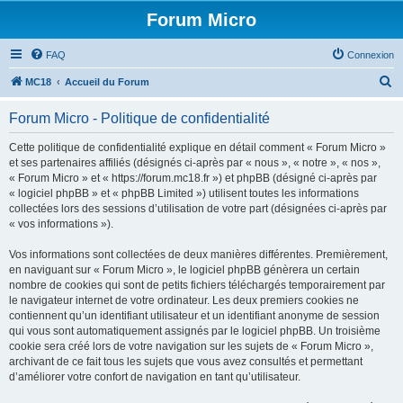
Forum Micro
FAQ
Connexion
R
MC18
Accueil du Forum
e
Forum Micro - Politique de confidentialité
c
h
Cette politique de confidentialité explique en détail comment « Forum Micro »
et ses partenaires affiliés (désignés ci-après par « nous », « notre », « nos »,
e
« Forum Micro » et « https://forum.mc18.fr ») et phpBB (désigné ci-après par
r
« logiciel phpBB » et « phpBB Limited ») utilisent toutes les informations
collectées lors des sessions d’utilisation de votre part (désignées ci-après par
c
« vos informations »).
h
Vos informations sont collectées de deux manières différentes. Premièrement,
e
en naviguant sur « Forum Micro », le logiciel phpBB génèrera un certain
r
nombre de cookies qui sont de petits fichiers téléchargés temporairement par
le navigateur internet de votre ordinateur. Les deux premiers cookies ne
contiennent qu’un identifiant utilisateur et un identifiant anonyme de session
qui vous sont automatiquement assignés par le logiciel phpBB. Un troisième
cookie sera créé lors de votre navigation sur les sujets de « Forum Micro »,
archivant de ce fait tous les sujets que vous avez consultés et permettant
d’améliorer votre confort de navigation en tant qu’utilisateur.