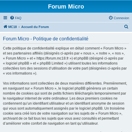
Forum Micro
FAQ
Connexion
R
MC18
Accueil du Forum
e
Forum Micro - Politique de confidentialité
c
h
Cette politique de confidentialité explique en détail comment « Forum Micro »
et ses partenaires affiliés (désignés ci-après par « nous », « notre », « nos »,
e
« Forum Micro » et « https://forum.mc18.fr ») et phpBB (désigné ci-après par
r
« logiciel phpBB » et « phpBB Limited ») utilisent toutes les informations
collectées lors des sessions d’utilisation de votre part (désignées ci-après par
c
« vos informations »).
h
Vos informations sont collectées de deux manières différentes. Premièrement,
e
en naviguant sur « Forum Micro », le logiciel phpBB génèrera un certain
r
nombre de cookies qui sont de petits fichiers téléchargés temporairement par
le navigateur internet de votre ordinateur. Les deux premiers cookies ne
contiennent qu’un identifiant utilisateur et un identifiant anonyme de session
qui vous sont automatiquement assignés par le logiciel phpBB. Un troisième
cookie sera créé lors de votre navigation sur les sujets de « Forum Micro »,
archivant de ce fait tous les sujets que vous avez consultés et permettant
d’améliorer votre confort de navigation en tant qu’utilisateur.