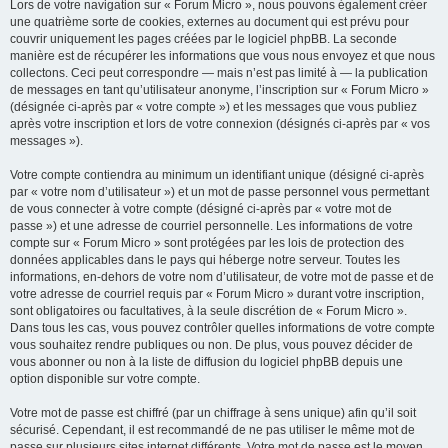
Lors de votre navigation sur « Forum Micro », nous pouvons également créer
une quatrième sorte de cookies, externes au document qui est prévu pour
couvrir uniquement les pages créées par le logiciel phpBB. La seconde
manière est de récupérer les informations que vous nous envoyez et que nous
collectons. Ceci peut correspondre — mais n’est pas limité à — la publication
de messages en tant qu’utilisateur anonyme, l’inscription sur « Forum Micro »
(désignée ci-après par « votre compte ») et les messages que vous publiez
après votre inscription et lors de votre connexion (désignés ci-après par « vos
messages »).
Votre compte contiendra au minimum un identifiant unique (désigné ci-après
par « votre nom d’utilisateur ») et un mot de passe personnel vous permettant
de vous connecter à votre compte (désigné ci-après par « votre mot de
passe ») et une adresse de courriel personnelle. Les informations de votre
compte sur « Forum Micro » sont protégées par les lois de protection des
données applicables dans le pays qui héberge notre serveur. Toutes les
informations, en-dehors de votre nom d’utilisateur, de votre mot de passe et de
votre adresse de courriel requis par « Forum Micro » durant votre inscription,
sont obligatoires ou facultatives, à la seule discrétion de « Forum Micro ».
Dans tous les cas, vous pouvez contrôler quelles informations de votre compte
vous souhaitez rendre publiques ou non. De plus, vous pouvez décider de
vous abonner ou non à la liste de diffusion du logiciel phpBB depuis une
option disponible sur votre compte.
Votre mot de passe est chiffré (par un chiffrage à sens unique) afin qu’il soit
sécurisé. Cependant, il est recommandé de ne pas utiliser le même mot de
passe sur plusieurs sites internet différents. Votre mot de passe est le moyen