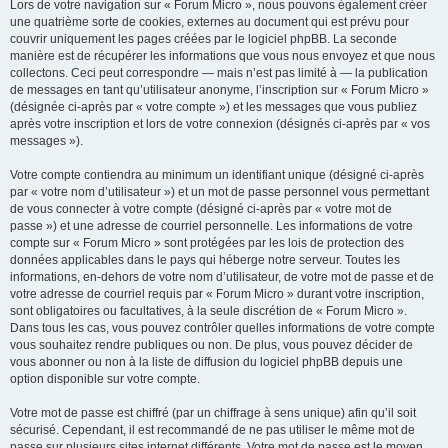
Lors de votre navigation sur « Forum Micro », nous pouvons également créer
une quatrième sorte de cookies, externes au document qui est prévu pour
couvrir uniquement les pages créées par le logiciel phpBB. La seconde
manière est de récupérer les informations que vous nous envoyez et que nous
collectons. Ceci peut correspondre — mais n’est pas limité à — la publication
de messages en tant qu’utilisateur anonyme, l’inscription sur « Forum Micro »
(désignée ci-après par « votre compte ») et les messages que vous publiez
après votre inscription et lors de votre connexion (désignés ci-après par « vos
messages »).
Votre compte contiendra au minimum un identifiant unique (désigné ci-après
par « votre nom d’utilisateur ») et un mot de passe personnel vous permettant
de vous connecter à votre compte (désigné ci-après par « votre mot de
passe ») et une adresse de courriel personnelle. Les informations de votre
compte sur « Forum Micro » sont protégées par les lois de protection des
données applicables dans le pays qui héberge notre serveur. Toutes les
informations, en-dehors de votre nom d’utilisateur, de votre mot de passe et de
votre adresse de courriel requis par « Forum Micro » durant votre inscription,
sont obligatoires ou facultatives, à la seule discrétion de « Forum Micro ».
Dans tous les cas, vous pouvez contrôler quelles informations de votre compte
vous souhaitez rendre publiques ou non. De plus, vous pouvez décider de
vous abonner ou non à la liste de diffusion du logiciel phpBB depuis une
option disponible sur votre compte.
Votre mot de passe est chiffré (par un chiffrage à sens unique) afin qu’il soit
sécurisé. Cependant, il est recommandé de ne pas utiliser le même mot de
passe sur plusieurs sites internet différents. Votre mot de passe est le moyen