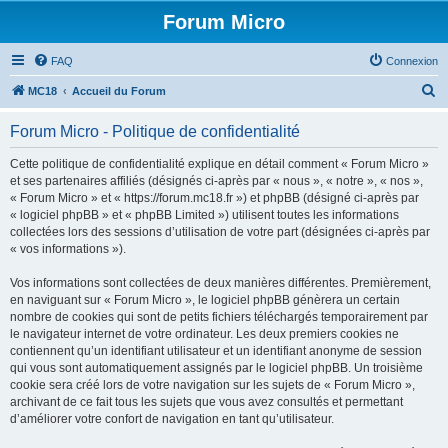
Forum Micro
FAQ
Connexion
R
MC18
Accueil du Forum
e
Forum Micro - Politique de confidentialité
c
h
Cette politique de confidentialité explique en détail comment « Forum Micro »
et ses partenaires affiliés (désignés ci-après par « nous », « notre », « nos »,
e
« Forum Micro » et « https://forum.mc18.fr ») et phpBB (désigné ci-après par
r
« logiciel phpBB » et « phpBB Limited ») utilisent toutes les informations
collectées lors des sessions d’utilisation de votre part (désignées ci-après par
c
« vos informations »).
h
Vos informations sont collectées de deux manières différentes. Premièrement,
e
en naviguant sur « Forum Micro », le logiciel phpBB génèrera un certain
r
nombre de cookies qui sont de petits fichiers téléchargés temporairement par
le navigateur internet de votre ordinateur. Les deux premiers cookies ne
contiennent qu’un identifiant utilisateur et un identifiant anonyme de session
qui vous sont automatiquement assignés par le logiciel phpBB. Un troisième
cookie sera créé lors de votre navigation sur les sujets de « Forum Micro »,
archivant de ce fait tous les sujets que vous avez consultés et permettant
d’améliorer votre confort de navigation en tant qu’utilisateur.