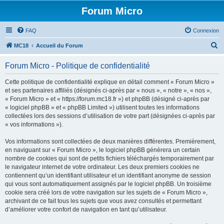
Forum Micro
FAQ
Connexion
R
MC18
Accueil du Forum
e
Forum Micro - Politique de confidentialité
c
h
Cette politique de confidentialité explique en détail comment « Forum Micro »
et ses partenaires affiliés (désignés ci-après par « nous », « notre », « nos »,
e
« Forum Micro » et « https://forum.mc18.fr ») et phpBB (désigné ci-après par
r
« logiciel phpBB » et « phpBB Limited ») utilisent toutes les informations
collectées lors des sessions d’utilisation de votre part (désignées ci-après par
c
« vos informations »).
h
Vos informations sont collectées de deux manières différentes. Premièrement,
e
en naviguant sur « Forum Micro », le logiciel phpBB génèrera un certain
r
nombre de cookies qui sont de petits fichiers téléchargés temporairement par
le navigateur internet de votre ordinateur. Les deux premiers cookies ne
contiennent qu’un identifiant utilisateur et un identifiant anonyme de session
qui vous sont automatiquement assignés par le logiciel phpBB. Un troisième
cookie sera créé lors de votre navigation sur les sujets de « Forum Micro »,
archivant de ce fait tous les sujets que vous avez consultés et permettant
d’améliorer votre confort de navigation en tant qu’utilisateur.