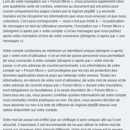
Lors de votre navigation sur « Forum Micro », nous pouvons également créer
une quatrième sorte de cookies, externes au document qui est prévu pour
couvrir uniquement les pages créées par le logiciel phpBB. La seconde
manière est de récupérer les informations que vous nous envoyez et que nous
collectons. Ceci peut correspondre — mais n’est pas limité à — la publication
de messages en tant qu’utilisateur anonyme, l’inscription sur « Forum Micro »
(désignée ci-après par « votre compte ») et les messages que vous publiez
après votre inscription et lors de votre connexion (désignés ci-après par « vos
messages »).
Votre compte contiendra au minimum un identifiant unique (désigné ci-après
par « votre nom d’utilisateur ») et un mot de passe personnel vous permettant
de vous connecter à votre compte (désigné ci-après par « votre mot de
passe ») et une adresse de courriel personnelle. Les informations de votre
compte sur « Forum Micro » sont protégées par les lois de protection des
données applicables dans le pays qui héberge notre serveur. Toutes les
informations, en-dehors de votre nom d’utilisateur, de votre mot de passe et de
votre adresse de courriel requis par « Forum Micro » durant votre inscription,
sont obligatoires ou facultatives, à la seule discrétion de « Forum Micro ».
Dans tous les cas, vous pouvez contrôler quelles informations de votre compte
vous souhaitez rendre publiques ou non. De plus, vous pouvez décider de
vous abonner ou non à la liste de diffusion du logiciel phpBB depuis une
option disponible sur votre compte.
Votre mot de passe est chiffré (par un chiffrage à sens unique) afin qu’il soit
sécurisé. Cependant, il est recommandé de ne pas utiliser le même mot de
passe sur plusieurs sites internet différents. Votre mot de passe est le moyen