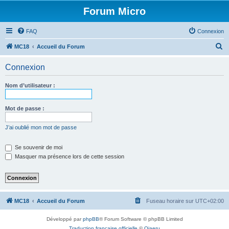
Forum Micro
FAQ
Connexion
R
MC18
Accueil du Forum
e
Connexion
c
h
Nom d’utilisateur :
e
r
Mot de passe :
c
J’ai oublié mon mot de passe
h
e
Se souvenir de moi
Masquer ma présence lors de cette session
r
MC18
Accueil du Forum
Fuseau horaire sur
UTC+02:00
Développé par
phpBB
® Forum Software © phpBB Limited
Traduction française officielle
©
Qiaeru