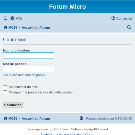
Forum Micro
FAQ
Connexion
R
MC18
Accueil du Forum
e
Connexion
c
h
Nom d’utilisateur :
e
r
Mot de passe :
c
J’ai oublié mon mot de passe
h
e
Se souvenir de moi
Masquer ma présence lors de cette session
r
MC18
Accueil du Forum
Fuseau horaire sur
UTC+02:00
Développé par
phpBB
® Forum Software © phpBB Limited
Traduction française officielle
©
Qiaeru