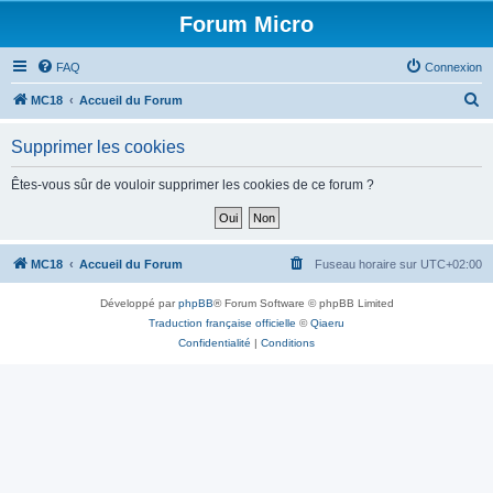
Forum Micro
FAQ
Connexion
R
MC18
Accueil du Forum
e
Supprimer les cookies
c
h
Êtes-vous sûr de vouloir supprimer les cookies de ce forum ?
e
r
c
MC18
Accueil du Forum
Fuseau horaire sur
UTC+02:00
h
Développé par
phpBB
® Forum Software © phpBB Limited
e
Traduction française officielle
©
Qiaeru
r
Confidentialité
|
Conditions