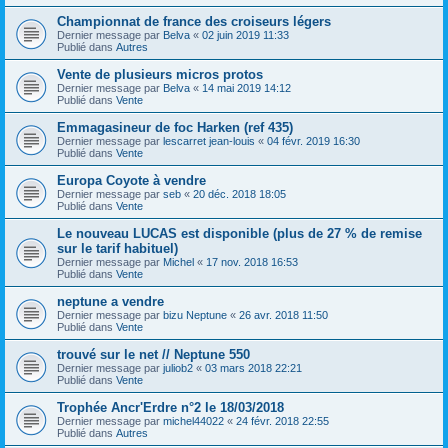
Championnat de france des croiseurs légers
Dernier message par
Belva
«
02 juin 2019 11:33
Publié dans
Autres
Vente de plusieurs micros protos
Dernier message par
Belva
«
14 mai 2019 14:12
Publié dans
Vente
Emmagasineur de foc Harken (ref 435)
Dernier message par
lescarret jean-louis
«
04 févr. 2019 16:30
Publié dans
Vente
Europa Coyote à vendre
Dernier message par
seb
«
20 déc. 2018 18:05
Publié dans
Vente
Le nouveau LUCAS est disponible (plus de 27 % de remise
sur le tarif habituel)
Dernier message par
Michel
«
17 nov. 2018 16:53
Publié dans
Vente
neptune a vendre
Dernier message par
bizu Neptune
«
26 avr. 2018 11:50
Publié dans
Vente
trouvé sur le net // Neptune 550
Dernier message par
juliob2
«
03 mars 2018 22:21
Publié dans
Vente
Trophée Ancr'Erdre n°2 le 18/03/2018
Dernier message par
michel44022
«
24 févr. 2018 22:55
Publié dans
Autres