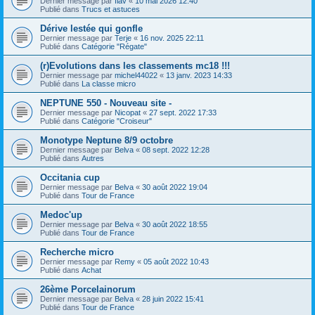
Dernier message par
flav
«
10 mai 2026 12:40
Publié dans
Trucs et astuces
Dérive lestée qui gonfle
Dernier message par
Terje
«
16 nov. 2025 22:11
Publié dans
Catégorie "Régate"
(r)Evolutions dans les classements mc18 !!!
Dernier message par
michel44022
«
13 janv. 2023 14:33
Publié dans
La classe micro
NEPTUNE 550 - Nouveau site -
Dernier message par
Nicopat
«
27 sept. 2022 17:33
Publié dans
Catégorie "Croiseur"
Monotype Neptune 8/9 octobre
Dernier message par
Belva
«
08 sept. 2022 12:28
Publié dans
Autres
Occitania cup
Dernier message par
Belva
«
30 août 2022 19:04
Publié dans
Tour de France
Medoc'up
Dernier message par
Belva
«
30 août 2022 18:55
Publié dans
Tour de France
Recherche micro
Dernier message par
Remy
«
05 août 2022 10:43
Publié dans
Achat
26ème Porcelainorum
Dernier message par
Belva
«
28 juin 2022 15:41
Publié dans
Tour de France