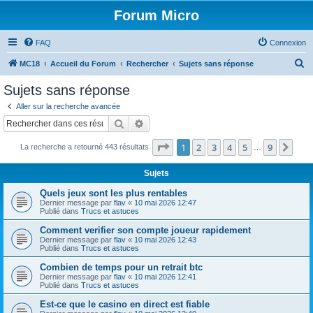
Forum Micro
FAQ
Connexion
R
MC18
Accueil du Forum
Rechercher
Sujets sans réponse
e
Sujets sans réponse
c
Aller sur la recherche avancée
h
Rechercher
Recherche avancée
e
Page
1
sur
9
1
2
3
4
5
9
Sui
La recherche a retourné 443 résultats
r
…
c
Sujets
h
Quels jeux sont les plus rentables
e
Dernier message par
flav
«
10 mai 2026 12:47
Publié dans
Trucs et astuces
r
Comment verifier son compte joueur rapidement
Dernier message par
flav
«
10 mai 2026 12:43
Publié dans
Trucs et astuces
Combien de temps pour un retrait btc
Dernier message par
flav
«
10 mai 2026 12:41
Publié dans
Trucs et astuces
Est-ce que le casino en direct est fiable