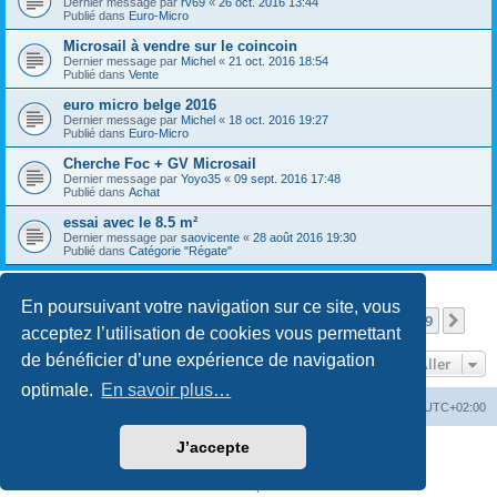
Dernier message par
rv69
«
26 oct. 2016 13:44
Publié dans
Euro-Micro
Microsail à vendre sur le coincoin
Dernier message par
Michel
«
21 oct. 2016 18:54
Publié dans
Vente
euro micro belge 2016
Dernier message par
Michel
«
18 oct. 2016 19:27
Publié dans
Euro-Micro
Cherche Foc + GV Microsail
Dernier message par
Yoyo35
«
09 sept. 2016 17:48
Publié dans
Achat
essai avec le 8.5 m²
Dernier message par
saovicente
«
28 août 2016 19:30
Publié dans
Catégorie "Régate"
En poursuivant votre navigation sur ce site, vous
Page
1
sur
9
1
2
3
4
5
9
Sui
La recherche a retourné 443 résultats
…
acceptez l’utilisation de cookies vous permettant
de bénéficier d’une expérience de navigation
Aller
optimale.
En savoir plus…
MC18
Accueil du Forum
Fuseau horaire sur
UTC+02:00
J’accepte
Développé par
phpBB
® Forum Software © phpBB Limited
Traduction française officielle
©
Qiaeru
Confidentialité
|
Conditions