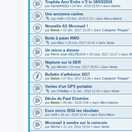
Trophée Ancr'Erdre n°2 le 18/03/2018
par
michel44022
»
24 févr. 2018 22:55
» dans
Autres
Une ancienne carène
par
rv69
»
03 févr. 2018 0:13
» dans
Micro bistrot
Nouvelle AS Microsail !
par
Denis
»
02 déc. 2017 10:25
» dans
Catégorie "Régate"
Boite à palan RWO
par
Marc
»
25 nov. 2017 15:43
» dans
Vente
Un micro a donner
par
Pierre-Jean DELPEUCH
»
30 sept. 2017 15:27
» dans
Mi
Neptune sur le DER
par
Michel
»
29 sept. 2017 18:53
» dans
Vente
Bulletin d'adhésion 2017
par
Denis
»
27 févr. 2017 23:26
» dans
Catégorie "Régate"
Ventes d'un GPS portable
par
O'Malley
»
11 déc. 2016 12:05
» dans
Vente
Décès de Paul Elvström
par
Denis
»
09 déc. 2016 0:06
» dans
Micro bistrot
Euro micro 2016 les résultats
par
rv69
»
26 oct. 2016 13:44
» dans
Euro-Micro
Microsail à vendre sur le coincoin
par
Michel
»
21 oct. 2016 18:54
» dans
Vente