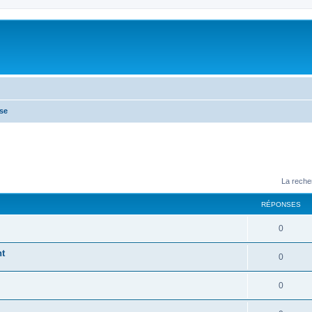
se
La reche
RÉPONSES
0
nt
0
0