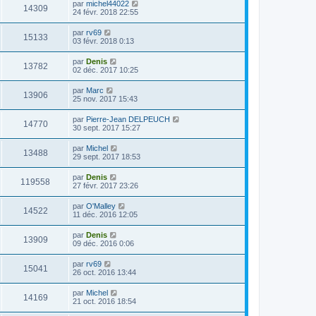
par
michel44022
14309
24 févr. 2018 22:55
par
rv69
15133
03 févr. 2018 0:13
par
Denis
13782
02 déc. 2017 10:25
par
Marc
13906
25 nov. 2017 15:43
par
Pierre-Jean DELPEUCH
14770
30 sept. 2017 15:27
par
Michel
13488
29 sept. 2017 18:53
par
Denis
119558
27 févr. 2017 23:26
par
O'Malley
14522
11 déc. 2016 12:05
par
Denis
13909
09 déc. 2016 0:06
par
rv69
15041
26 oct. 2016 13:44
par
Michel
14169
21 oct. 2016 18:54