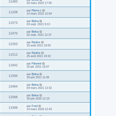
11483
20 mars 2022 17:55
par
Pierre.c
11208
14 mars 2022 12:04
par
Belva
11573
03 sept. 2021 9:13
par
Belva
12470
02 sept. 2021 12:37
par
Rivière
12263
25 août 2021 19:55
par
Rivière
11512
25 août 2021 19:42
par
Filovent
11942
25 juil. 2021 15:07
par
Belva
11594
26 juin 2021 11:06
par
Belva
13464
04 mars 2021 12:32
par
Belva
12568
30 juin 2020 12:15
par
Fred
13399
14 mars 2020 12:43