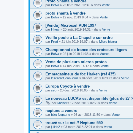
Proto Shanta à vendre
par
Belva
»
23 févr. 2020 12:45
» dans
Vente
proto shanta à vendre
par
Belva
»
12 nov. 2019 8:04
» dans
Vente
[Vendu] Microsail ADN 1997
par
Hkew
»
20 août 2019 14:31
» dans
Vente
Vieille poule à La Chapelle sur erdre
par
Fred
»
21 juin 2019 19:07
» dans
Micro bistrot
Championnat de france des croiseurs légers
par
Belva
»
02 juin 2019 11:33
» dans
Autres
Vente de plusieurs micros protos
par
Belva
»
14 mai 2019 14:12
» dans
Vente
Emmagasineur de foc Harken (ref 435)
par
lescarret jean-louis
»
04 févr. 2019 16:30
» dans
Vente
Europa Coyote à vendre
par
seb
»
20 déc. 2018 18:05
» dans
Vente
Le nouveau LUCAS est disponible (plus de 27 % 
par
Michel
»
17 nov. 2018 16:53
» dans
Vente
neptune a vendre
par
bizu Neptune
»
26 avr. 2018 11:50
» dans
Vente
trouvé sur le net // Neptune 550
par
juliob2
»
03 mars 2018 22:21
» dans
Vente