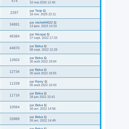
474
10 mai 2026 12:40
par
Terje
2297
16 nov. 2025 22:11
par
michel44022
34891
13 janv. 2023 14:33
par
Nicopat
46384
27 sept. 2022 17:33
par
Belva
44870
08 sept. 2022 12:28
par
Belva
12603
30 août 2022 19:04
par
Belva
12734
30 août 2022 18:55
par
Remy
11339
05 août 2022 10:43
par
Belva
11716
28 juin 2022 15:41
par
Belva
10564
26 avr. 2022 14:56
par
Belva
33989
26 avr. 2022 14:49
par
Belva