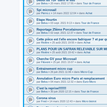
Début du TDF dans le sud
par
Belva
»
20 mars 2022 17:55
» dans
Tour de France
Spi microsail
par
Pierre.c
»
14 mars 2022 12:04
» dans
Achat
Etape Hourtin
par
Belva
»
03 sept. 2021 9:13
» dans
Tour de France
Reportage 25ème Porcelainorum
par
Belva
»
02 sept. 2021 12:37
» dans
Tour de France
Cette pièce est t'elle encore fadriquer ? et par q
par
Rivière
»
25 août 2021 19:55
» dans
Achat
PLANS POUR UN SAFRAN RELEVABLE SUR M
par
Rivière
»
25 août 2021 19:42
» dans
Achat
Cherche GV pour Microsail
par
Filovent
»
25 juil. 2021 15:07
» dans
Achat
Entrainement micro cup
par
Belva
»
26 juin 2021 11:06
» dans
Micro-Cup
Annulation Euro micro Paris et remplacement
par
Belva
»
04 mars 2021 12:32
» dans
Euro-Micro
C'est la reprise!!!!!!!!
par
Belva
»
30 juin 2020 12:15
» dans
Tour de France
Corona virus
par
Fred
»
14 mars 2020 12:43
» dans
Micro bistrot