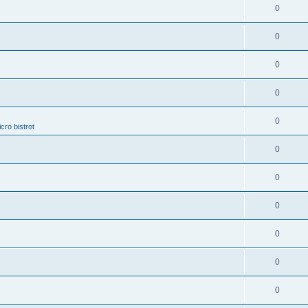
0
0
0
0
0
cro bistrot
0
0
0
0
0
0