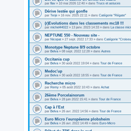
par
flav
»
10 mai 2026 12:40
» dans
Trucs et astuces
Dérive lestée qui gonfle
par
Terje
»
16 nov. 2025 22:11
» dans
Catégorie "Régate"
(r)Evolutions dans les classements mc18 !!!
par
michel44022
»
13 janv. 2023 14:33
» dans
La classe mic
NEPTUNE 550 - Nouveau site -
par
Nicopat
»
27 sept. 2022 17:33
» dans
Catégorie "Croiseu
Monotype Neptune 8/9 octobre
par
Belva
»
08 sept. 2022 12:28
» dans
Autres
Occitania cup
par
Belva
»
30 août 2022 19:04
» dans
Tour de France
Medoc'up
par
Belva
»
30 août 2022 18:55
» dans
Tour de France
Recherche micro
par
Remy
»
05 août 2022 10:43
» dans
Achat
26ème Porcelainorum
par
Belva
»
28 juin 2022 15:41
» dans
Tour de France
Cap à l'Est
par
Belva
»
26 avr. 2022 14:56
» dans
Tour de France
Euro Micro l'européenne plobsheim
par
Belva
»
26 avr. 2022 14:49
» dans
Euro-Micro