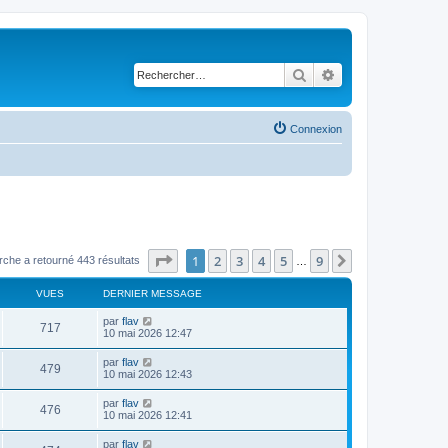
Rechercher
Recherche avancé
Connexion
Page
1
sur
9
1
2
3
4
5
9
Suivant
rche a retourné 443 résultats
…
VUES
DERNIER MESSAGE
par
flav
717
10 mai 2026 12:47
par
flav
479
10 mai 2026 12:43
par
flav
476
10 mai 2026 12:41
par
flav