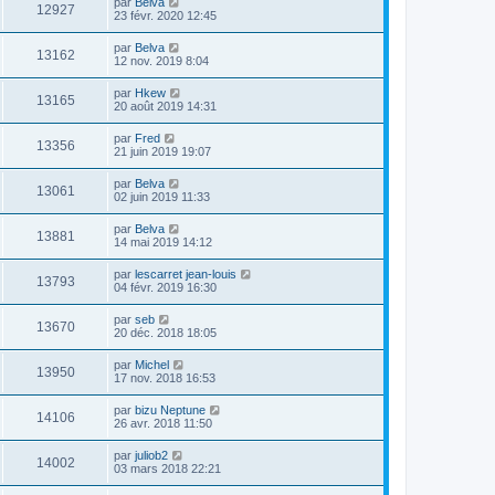
par
Belva
12927
23 févr. 2020 12:45
par
Belva
13162
12 nov. 2019 8:04
par
Hkew
13165
20 août 2019 14:31
par
Fred
13356
21 juin 2019 19:07
par
Belva
13061
02 juin 2019 11:33
par
Belva
13881
14 mai 2019 14:12
par
lescarret jean-louis
13793
04 févr. 2019 16:30
par
seb
13670
20 déc. 2018 18:05
par
Michel
13950
17 nov. 2018 16:53
par
bizu Neptune
14106
26 avr. 2018 11:50
par
juliob2
14002
03 mars 2018 22:21