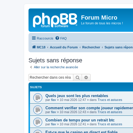
Forum Micro
Le forum de tous les micros !
Raccourcis
FAQ
MC18
Accueil du Forum
Rechercher
Sujets sans répon
Sujets sans réponse
Aller sur la recherche avancée
Rechercher
Recherche avancée
SUJETS
Quels jeux sont les plus rentables
par
flav
»
10 mai 2026 12:47
» dans
Trucs et astuces
Comment verifier son compte joueur rapideme
par
flav
»
10 mai 2026 12:43
» dans
Trucs et astuces
Combien de temps pour un retrait btc
par
flav
»
10 mai 2026 12:41
» dans
Trucs et astuces
Est-ce que le casino en direct est fiable