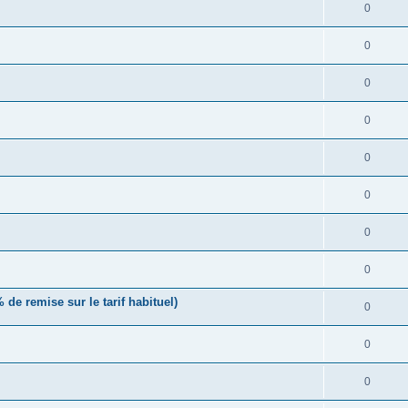
0
0
0
0
0
0
0
0
de remise sur le tarif habituel)
0
0
0