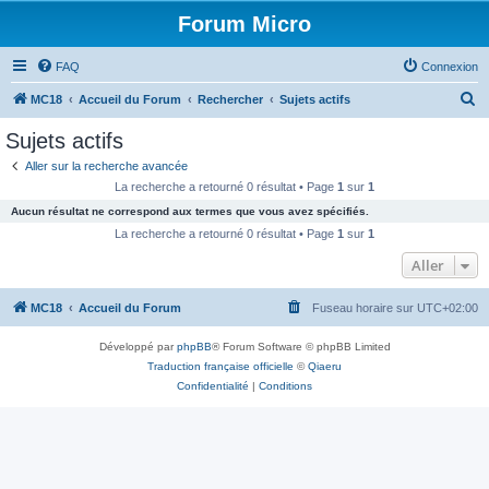
Forum Micro
FAQ
Connexion
R
MC18
Accueil du Forum
Rechercher
Sujets actifs
e
Sujets actifs
c
Aller sur la recherche avancée
h
La recherche a retourné 0 résultat • Page
1
sur
1
e
Aucun résultat ne correspond aux termes que vous avez spécifiés.
r
La recherche a retourné 0 résultat • Page
1
sur
1
c
Aller
h
MC18
Accueil du Forum
Fuseau horaire sur
UTC+02:00
e
r
Développé par
phpBB
® Forum Software © phpBB Limited
Traduction française officielle
©
Qiaeru
Confidentialité
|
Conditions