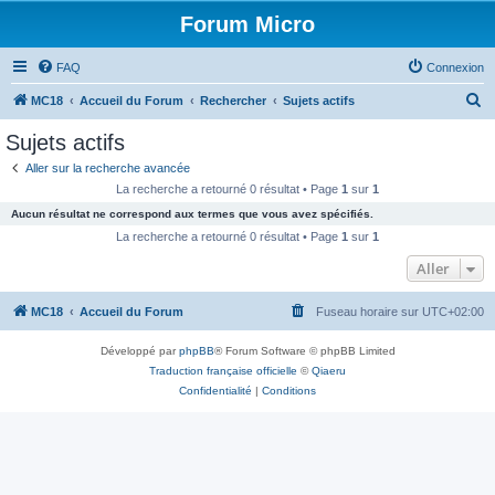
Forum Micro
FAQ
Connexion
R
MC18
Accueil du Forum
Rechercher
Sujets actifs
e
Sujets actifs
c
Aller sur la recherche avancée
h
La recherche a retourné 0 résultat • Page
1
sur
1
e
Aucun résultat ne correspond aux termes que vous avez spécifiés.
r
La recherche a retourné 0 résultat • Page
1
sur
1
c
Aller
h
MC18
Accueil du Forum
Fuseau horaire sur
UTC+02:00
e
r
Développé par
phpBB
® Forum Software © phpBB Limited
Traduction française officielle
©
Qiaeru
Confidentialité
|
Conditions