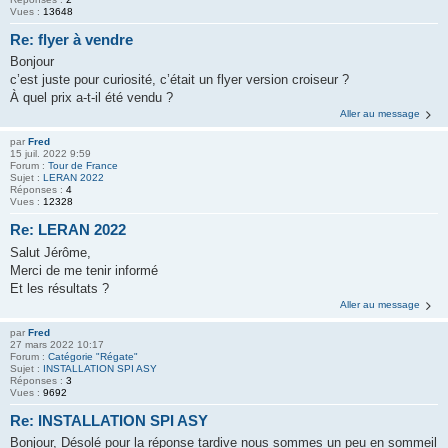
Vues :
13648
Re: flyer à vendre
Bonjour
c’est juste pour curiosité, c’était un flyer version croiseur ?
À quel prix a-t-il été vendu ?
Aller au message
par
Fred
15 juil. 2022 9:59
Forum :
Tour de France
Sujet :
LERAN 2022
Réponses :
4
Vues :
12328
Re: LERAN 2022
Salut Jérôme,
Merci de me tenir informé
Et les résultats ?
Aller au message
par
Fred
27 mars 2022 10:17
Forum :
Catégorie "Régate"
Sujet :
INSTALLATION SPI ASY
Réponses :
3
Vues :
9692
Re: INSTALLATION SPI ASY
Bonjour, Désolé pour la réponse tardive nous sommes un peu en sommeil