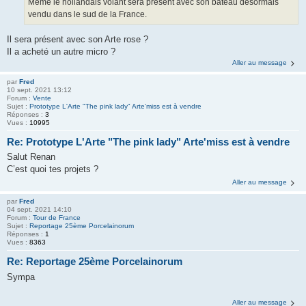
Même le hollandais volant sera présent avec son bateau désormais
vendu dans le sud de la France.
Il sera présent avec son Arte rose ?
Il a acheté un autre micro ?
Aller au message
par
Fred
10 sept. 2021 13:12
Forum :
Vente
Sujet :
Prototype L'Arte "The pink lady" Arte'miss est à vendre
Réponses :
3
Vues :
10995
Re: Prototype L'Arte "The pink lady" Arte'miss est à vendre
Salut Renan
C’est quoi tes projets ?
Aller au message
par
Fred
04 sept. 2021 14:10
Forum :
Tour de France
Sujet :
Reportage 25ème Porcelainorum
Réponses :
1
Vues :
8363
Re: Reportage 25ème Porcelainorum
Sympa
Aller au message