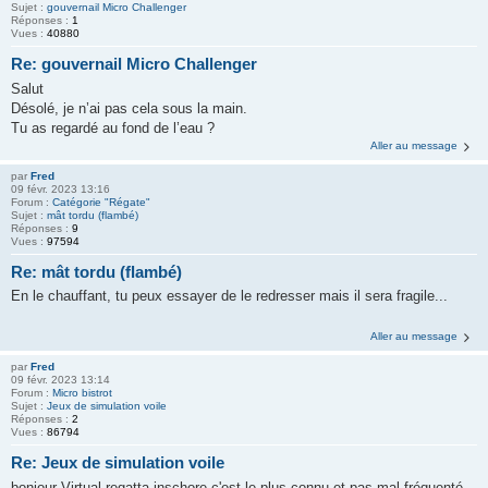
Sujet :
gouvernail Micro Challenger
Réponses :
1
Vues :
40880
Re: gouvernail Micro Challenger
Salut
Désolé, je n’ai pas cela sous la main.
Tu as regardé au fond de l’eau ?
Aller au message
par
Fred
09 févr. 2023 13:16
Forum :
Catégorie "Régate"
Sujet :
mât tordu (flambé)
Réponses :
9
Vues :
97594
Re: mât tordu (flambé)
En le chauffant, tu peux essayer de le redresser mais il sera fragile...
Aller au message
par
Fred
09 févr. 2023 13:14
Forum :
Micro bistrot
Sujet :
Jeux de simulation voile
Réponses :
2
Vues :
86794
Re: Jeux de simulation voile
bonjour Virtual regatta inschore c'est le plus connu et pas mal fréquenté.