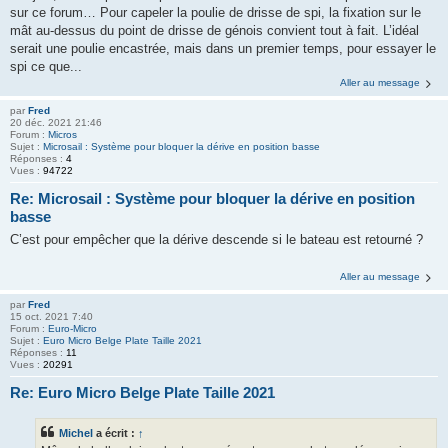
sur ce forum… Pour capeler la poulie de drisse de spi, la fixation sur le
mât au-dessus du point de drisse de génois convient tout à fait. L’idéal
serait une poulie encastrée, mais dans un premier temps, pour essayer le
spi ce que...
Aller au message
par
Fred
20 déc. 2021 21:46
Forum :
Micros
Sujet :
Microsail : Système pour bloquer la dérive en position basse
Réponses :
4
Vues :
94722
Re: Microsail : Système pour bloquer la dérive en position
basse
C’est pour empêcher que la dérive descende si le bateau est retourné ?
Aller au message
par
Fred
15 oct. 2021 7:40
Forum :
Euro-Micro
Sujet :
Euro Micro Belge Plate Taille 2021
Réponses :
11
Vues :
20291
Re: Euro Micro Belge Plate Taille 2021
Michel
a écrit :
↑