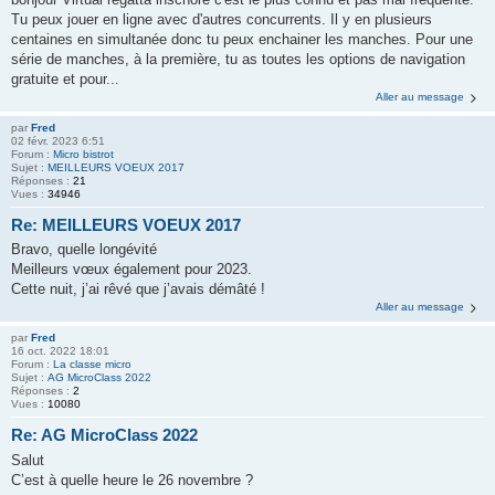
Tu peux jouer en ligne avec d'autres concurrents. Il y en plusieurs
centaines en simultanée donc tu peux enchainer les manches. Pour une
série de manches, à la première, tu as toutes les options de navigation
gratuite et pour...
Aller au message
par
Fred
02 févr. 2023 6:51
Forum :
Micro bistrot
Sujet :
MEILLEURS VOEUX 2017
Réponses :
21
Vues :
34946
Re: MEILLEURS VOEUX 2017
Bravo, quelle longévité
Meilleurs vœux également pour 2023.
Cette nuit, j’ai rêvé que j’avais démâté !
Aller au message
par
Fred
16 oct. 2022 18:01
Forum :
La classe micro
Sujet :
AG MicroClass 2022
Réponses :
2
Vues :
10080
Re: AG MicroClass 2022
Salut
C’est à quelle heure le 26 novembre ?