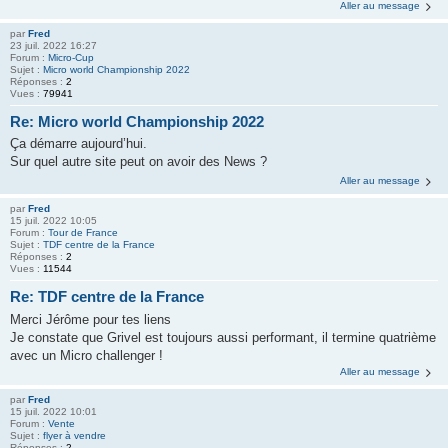
Aller au message
par
Fred
23 juil. 2022 16:27
Forum :
Micro-Cup
Sujet :
Micro world Championship 2022
Réponses :
2
Vues :
79941
Re: Micro world Championship 2022
Ça démarre aujourd’hui.
Sur quel autre site peut on avoir des News ?
Aller au message
par
Fred
15 juil. 2022 10:05
Forum :
Tour de France
Sujet :
TDF centre de la France
Réponses :
2
Vues :
11544
Re: TDF centre de la France
Merci Jérôme pour tes liens
Je constate que Grivel est toujours aussi performant, il termine quatrième
avec un Micro challenger !
Aller au message
par
Fred
15 juil. 2022 10:01
Forum :
Vente
Sujet :
flyer à vendre
Réponses :
2