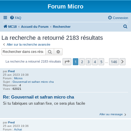
Forum Micro
FAQ
Connexion
R
MC18
Accueil du Forum
Rechercher
e
La recherche a retourné 2183 résultats
c
Aller sur la recherche avancée
h
Rechercher
Recherche avancée
e
Page
1
sur
146
1
2
3
4
5
146
Su
La recherche a retourné 2183 résultats
r
…
c
par
Fred
25 avr. 2023 19:38
h
Forum :
Micros
Sujet :
Gouvernail et safran micro cha
e
Réponses :
4
Vues :
62021
r
Re: Gouvernail et safran micro cha
Si tu fabriques un safran fixe, ce sera plus facile
Aller au message
par
Fred
25 avr. 2023 19:36
Forum :
Achat