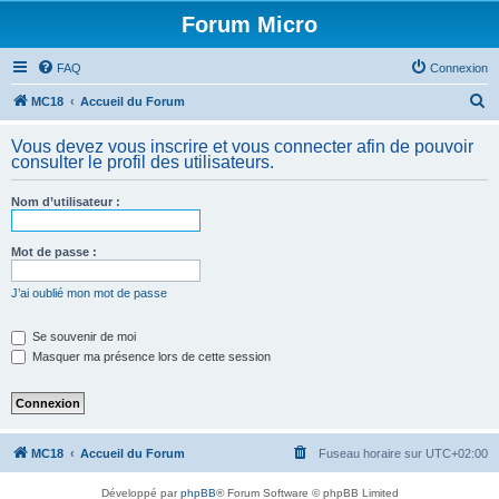
Forum Micro
FAQ
Connexion
R
MC18
Accueil du Forum
e
Vous devez vous inscrire et vous connecter afin de pouvoir
c
consulter le profil des utilisateurs.
h
Nom d’utilisateur :
e
r
Mot de passe :
c
h
J’ai oublié mon mot de passe
e
Se souvenir de moi
r
Masquer ma présence lors de cette session
MC18
Accueil du Forum
Fuseau horaire sur
UTC+02:00
Développé par
phpBB
® Forum Software © phpBB Limited