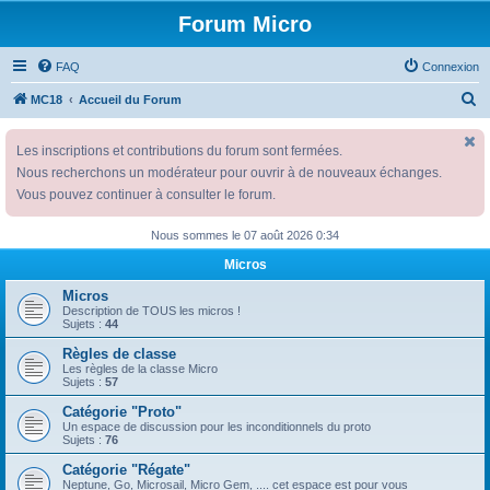
Forum Micro
FAQ
Connexion
R
MC18
Accueil du Forum
e
Les inscriptions et contributions du forum sont fermées.
c
Nous recherchons un modérateur pour ouvrir à de nouveaux échanges.
h
Vous pouvez continuer à consulter le forum.
e
r
Nous sommes le 07 août 2026 0:34
c
Micros
h
Micros
e
Description de TOUS les micros !
Sujets :
44
r
Règles de classe
Les règles de la classe Micro
Sujets :
57
Catégorie "Proto"
Un espace de discussion pour les inconditionnels du proto
Sujets :
76
Catégorie "Régate"
Neptune, Go, Microsail, Micro Gem, .... cet espace est pour vous