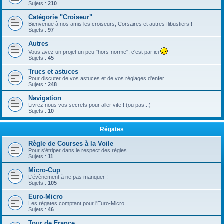
Sujets :
210
Catégorie "Croiseur"
Bienvenue à nos amis les croiseurs, Corsaires et autres flibustiers !
Sujets :
97
Autres
Vous avez un projet un peu "hors-norme", c'est par ici
Sujets :
45
Trucs et astuces
Pour discuter de vos astuces et de vos réglages d'enfer
Sujets :
248
Navigation
Livrez nous vos secrets pour aller vite ! (ou pas...)
Sujets :
10
Régates
Règle de Courses à la Voile
Pour s'étriper dans le respect des règles
Sujets :
11
Micro-Cup
L'évènement à ne pas manquer !
Sujets :
105
Euro-Micro
Les régates comptant pour l'Euro-Micro
Sujets :
46
Tour de France