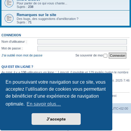
Pour parler de ce qui vous chante...
Sujets :
238
Remarques sur le site
Des bugs, des suggestions d'amélioration ?
Sujets :
71
CONNEXION
Nom d’utilisateur :
Mot de passe :
J’ai oublié mon mot de passe
Se souvenir de moi
QUI EST EN LIGNE ?
Au total, il y a
130
utilisateurs en ligne :: 1 inscrit, 0 invisible et 129 invités (selon le nombre
d’utilisateurs actifs des 5 dernières minutes)
Le nombre maximal d’utilisateurs en ligne simultanément a été de
1067
le 23 oct. 2025 7:46
En poursuivant votre navigation sur ce site, vous
acceptez l’utilisation de cookies vous permettant
STATISTIQUES
de bénéficier d’une expérience de navigation
25498
messages •
2498
sujets •
481
membres • Notre membre le plus récent est
Marindodouce
optimale.
En savoir plus…
MC18
Accueil du Forum
Fuseau horaire sur
UTC+02:00
J’accepte
Développé par
phpBB
® Forum Software © phpBB Limited
Traduction française officielle
©
Qiaeru
Confidentialité
|
Conditions