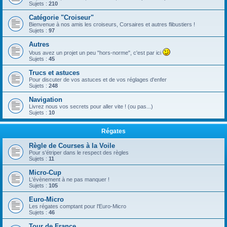
Sujets :
210
Catégorie "Croiseur"
Bienvenue à nos amis les croiseurs, Corsaires et autres flibustiers !
Sujets :
97
Autres
Vous avez un projet un peu "hors-norme", c'est par ici
Sujets :
45
Trucs et astuces
Pour discuter de vos astuces et de vos réglages d'enfer
Sujets :
248
Navigation
Livrez nous vos secrets pour aller vite ! (ou pas...)
Sujets :
10
Régates
Règle de Courses à la Voile
Pour s'étriper dans le respect des règles
Sujets :
11
Micro-Cup
L'évènement à ne pas manquer !
Sujets :
105
Euro-Micro
Les régates comptant pour l'Euro-Micro
Sujets :
46
Tour de France