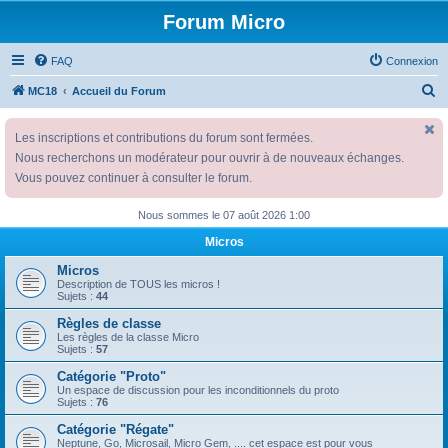
Forum Micro
FAQ
Connexion
R
MC18
Accueil du Forum
e
Les inscriptions et contributions du forum sont fermées.
c
Nous recherchons un modérateur pour ouvrir à de nouveaux échanges.
h
Vous pouvez continuer à consulter le forum.
e
r
Nous sommes le 07 août 2026 1:00
c
Micros
h
Micros
e
Description de TOUS les micros !
Sujets :
44
r
Règles de classe
Les règles de la classe Micro
Sujets :
57
Catégorie "Proto"
Un espace de discussion pour les inconditionnels du proto
Sujets :
76
Catégorie "Régate"
Neptune, Go, Microsail, Micro Gem, .... cet espace est pour vous