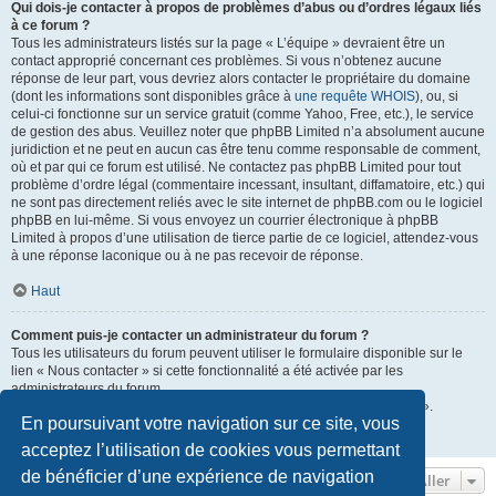
Qui dois-je contacter à propos de problèmes d’abus ou d’ordres légaux liés
à ce forum ?
Tous les administrateurs listés sur la page « L’équipe » devraient être un
contact approprié concernant ces problèmes. Si vous n’obtenez aucune
réponse de leur part, vous devriez alors contacter le propriétaire du domaine
(dont les informations sont disponibles grâce à
une requête WHOIS
), ou, si
celui-ci fonctionne sur un service gratuit (comme Yahoo, Free, etc.), le service
de gestion des abus. Veuillez noter que phpBB Limited n’a absolument aucune
juridiction et ne peut en aucun cas être tenu comme responsable de comment,
où et par qui ce forum est utilisé. Ne contactez pas phpBB Limited pour tout
problème d’ordre légal (commentaire incessant, insultant, diffamatoire, etc.) qui
ne sont pas directement reliés avec le site internet de phpBB.com ou le logiciel
phpBB en lui-même. Si vous envoyez un courrier électronique à phpBB
Limited à propos d’une utilisation de tierce partie de ce logiciel, attendez-vous
à une réponse laconique ou à ne pas recevoir de réponse.
Haut
Comment puis-je contacter un administrateur du forum ?
Tous les utilisateurs du forum peuvent utiliser le formulaire disponible sur le
lien « Nous contacter » si cette fonctionnalité a été activée par les
administrateurs du forum.
Les membres du forum peuvent également utiliser le lien « L’équipe ».
En poursuivant votre navigation sur ce site, vous
Haut
acceptez l’utilisation de cookies vous permettant
de bénéficier d’une expérience de navigation
Aller