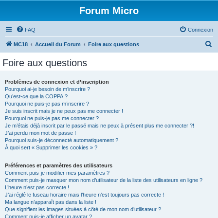
Forum Micro
FAQ
Connexion
R
MC18
Accueil du Forum
Foire aux questions
e
Foire aux questions
c
h
Problèmes de connexion et d’inscription
Pourquoi ai-je besoin de m’inscrire ?
e
Qu’est-ce que la COPPA ?
r
Pourquoi ne puis-je pas m’inscrire ?
Je suis inscrit mais je ne peux pas me connecter !
c
Pourquoi ne puis-je pas me connecter ?
Je m’étais déjà inscrit par le passé mais ne peux à présent plus me connecter ?!
h
J’ai perdu mon mot de passe !
e
Pourquoi suis-je déconnecté automatiquement ?
À quoi sert « Supprimer les cookies » ?
r
Préférences et paramètres des utilisateurs
Comment puis-je modifier mes paramètres ?
Comment puis-je masquer mon nom d’utilisateur de la liste des utilisateurs en ligne ?
L’heure n’est pas correcte !
J’ai réglé le fuseau horaire mais l’heure n’est toujours pas correcte !
Ma langue n’apparaît pas dans la liste !
Que signifient les images situées à côté de mon nom d’utilisateur ?
Comment puis-je afficher un avatar ?