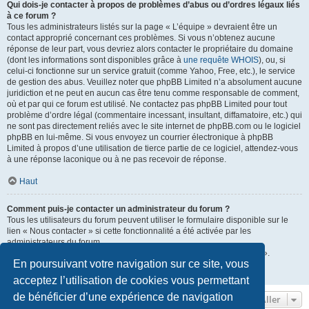
Qui dois-je contacter à propos de problèmes d’abus ou d’ordres légaux liés
à ce forum ?
Tous les administrateurs listés sur la page « L’équipe » devraient être un
contact approprié concernant ces problèmes. Si vous n’obtenez aucune
réponse de leur part, vous devriez alors contacter le propriétaire du domaine
(dont les informations sont disponibles grâce à
une requête WHOIS
), ou, si
celui-ci fonctionne sur un service gratuit (comme Yahoo, Free, etc.), le service
de gestion des abus. Veuillez noter que phpBB Limited n’a absolument aucune
juridiction et ne peut en aucun cas être tenu comme responsable de comment,
où et par qui ce forum est utilisé. Ne contactez pas phpBB Limited pour tout
problème d’ordre légal (commentaire incessant, insultant, diffamatoire, etc.) qui
ne sont pas directement reliés avec le site internet de phpBB.com ou le logiciel
phpBB en lui-même. Si vous envoyez un courrier électronique à phpBB
Limited à propos d’une utilisation de tierce partie de ce logiciel, attendez-vous
à une réponse laconique ou à ne pas recevoir de réponse.
Haut
Comment puis-je contacter un administrateur du forum ?
Tous les utilisateurs du forum peuvent utiliser le formulaire disponible sur le
lien « Nous contacter » si cette fonctionnalité a été activée par les
administrateurs du forum.
Les membres du forum peuvent également utiliser le lien « L’équipe ».
En poursuivant votre navigation sur ce site, vous
Haut
acceptez l’utilisation de cookies vous permettant
de bénéficier d’une expérience de navigation
Aller