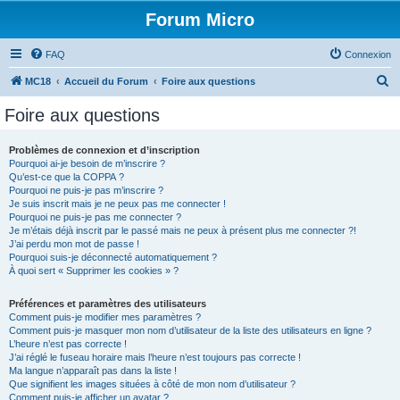
Forum Micro
FAQ
Connexion
R
MC18
Accueil du Forum
Foire aux questions
e
Foire aux questions
c
h
Problèmes de connexion et d’inscription
Pourquoi ai-je besoin de m’inscrire ?
e
Qu’est-ce que la COPPA ?
r
Pourquoi ne puis-je pas m’inscrire ?
Je suis inscrit mais je ne peux pas me connecter !
c
Pourquoi ne puis-je pas me connecter ?
Je m’étais déjà inscrit par le passé mais ne peux à présent plus me connecter ?!
h
J’ai perdu mon mot de passe !
e
Pourquoi suis-je déconnecté automatiquement ?
À quoi sert « Supprimer les cookies » ?
r
Préférences et paramètres des utilisateurs
Comment puis-je modifier mes paramètres ?
Comment puis-je masquer mon nom d’utilisateur de la liste des utilisateurs en ligne ?
L’heure n’est pas correcte !
J’ai réglé le fuseau horaire mais l’heure n’est toujours pas correcte !
Ma langue n’apparaît pas dans la liste !
Que signifient les images situées à côté de mon nom d’utilisateur ?
Comment puis-je afficher un avatar ?