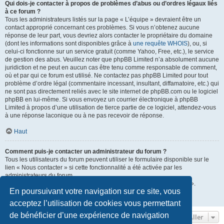
Qui dois-je contacter à propos de problèmes d’abus ou d’ordres légaux liés
à ce forum ?
Tous les administrateurs listés sur la page « L’équipe » devraient être un
contact approprié concernant ces problèmes. Si vous n’obtenez aucune
réponse de leur part, vous devriez alors contacter le propriétaire du domaine
(dont les informations sont disponibles grâce à
une requête WHOIS
), ou, si
celui-ci fonctionne sur un service gratuit (comme Yahoo, Free, etc.), le service
de gestion des abus. Veuillez noter que phpBB Limited n’a absolument aucune
juridiction et ne peut en aucun cas être tenu comme responsable de comment,
où et par qui ce forum est utilisé. Ne contactez pas phpBB Limited pour tout
problème d’ordre légal (commentaire incessant, insultant, diffamatoire, etc.) qui
ne sont pas directement reliés avec le site internet de phpBB.com ou le logiciel
phpBB en lui-même. Si vous envoyez un courrier électronique à phpBB
Limited à propos d’une utilisation de tierce partie de ce logiciel, attendez-vous
à une réponse laconique ou à ne pas recevoir de réponse.
Haut
Comment puis-je contacter un administrateur du forum ?
Tous les utilisateurs du forum peuvent utiliser le formulaire disponible sur le
lien « Nous contacter » si cette fonctionnalité a été activée par les
administrateurs du forum.
Les membres du forum peuvent également utiliser le lien « L’équipe ».
En poursuivant votre navigation sur ce site, vous
Haut
acceptez l’utilisation de cookies vous permettant
de bénéficier d’une expérience de navigation
Aller