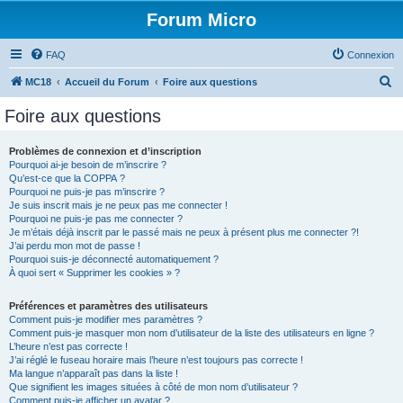
Forum Micro
FAQ
Connexion
R
MC18
Accueil du Forum
Foire aux questions
e
Foire aux questions
c
h
Problèmes de connexion et d’inscription
Pourquoi ai-je besoin de m’inscrire ?
e
Qu’est-ce que la COPPA ?
r
Pourquoi ne puis-je pas m’inscrire ?
Je suis inscrit mais je ne peux pas me connecter !
c
Pourquoi ne puis-je pas me connecter ?
Je m’étais déjà inscrit par le passé mais ne peux à présent plus me connecter ?!
h
J’ai perdu mon mot de passe !
e
Pourquoi suis-je déconnecté automatiquement ?
À quoi sert « Supprimer les cookies » ?
r
Préférences et paramètres des utilisateurs
Comment puis-je modifier mes paramètres ?
Comment puis-je masquer mon nom d’utilisateur de la liste des utilisateurs en ligne ?
L’heure n’est pas correcte !
J’ai réglé le fuseau horaire mais l’heure n’est toujours pas correcte !
Ma langue n’apparaît pas dans la liste !
Que signifient les images situées à côté de mon nom d’utilisateur ?
Comment puis-je afficher un avatar ?