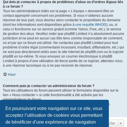
Qui dois-je contacter à propos de problèmes d’abus ou d’ordres légaux liés
à ce forum ?
Tous les administrateurs listés sur la page « L’équipe » devraient être un
contact approprié concernant ces problèmes. Si vous n’obtenez aucune
réponse de leur part, vous devriez alors contacter le propriétaire du domaine
(dont les informations sont disponibles grâce à
une requête WHOIS
), ou, si
celui-ci fonctionne sur un service gratuit (comme Yahoo, Free, etc.), le service
de gestion des abus. Veuillez noter que phpBB Limited n’a absolument aucune
juridiction et ne peut en aucun cas être tenu comme responsable de comment,
où et par qui ce forum est utilisé. Ne contactez pas phpBB Limited pour tout
problème d’ordre légal (commentaire incessant, insultant, diffamatoire, etc.) qui
ne sont pas directement reliés avec le site internet de phpBB.com ou le logiciel
phpBB en lui-même. Si vous envoyez un courrier électronique à phpBB
Limited à propos d’une utilisation de tierce partie de ce logiciel, attendez-vous
à une réponse laconique ou à ne pas recevoir de réponse.
Haut
Comment puis-je contacter un administrateur du forum ?
Tous les utilisateurs du forum peuvent utiliser le formulaire disponible sur le
lien « Nous contacter » si cette fonctionnalité a été activée par les
administrateurs du forum.
Les membres du forum peuvent également utiliser le lien « L’équipe ».
En poursuivant votre navigation sur ce site, vous
Haut
acceptez l’utilisation de cookies vous permettant
de bénéficier d’une expérience de navigation
Aller