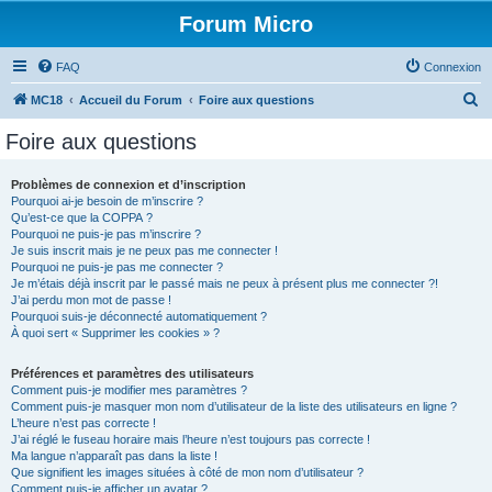
Forum Micro
FAQ
Connexion
R
MC18
Accueil du Forum
Foire aux questions
e
Foire aux questions
c
h
Problèmes de connexion et d’inscription
Pourquoi ai-je besoin de m’inscrire ?
e
Qu’est-ce que la COPPA ?
r
Pourquoi ne puis-je pas m’inscrire ?
Je suis inscrit mais je ne peux pas me connecter !
c
Pourquoi ne puis-je pas me connecter ?
Je m’étais déjà inscrit par le passé mais ne peux à présent plus me connecter ?!
h
J’ai perdu mon mot de passe !
e
Pourquoi suis-je déconnecté automatiquement ?
À quoi sert « Supprimer les cookies » ?
r
Préférences et paramètres des utilisateurs
Comment puis-je modifier mes paramètres ?
Comment puis-je masquer mon nom d’utilisateur de la liste des utilisateurs en ligne ?
L’heure n’est pas correcte !
J’ai réglé le fuseau horaire mais l’heure n’est toujours pas correcte !
Ma langue n’apparaît pas dans la liste !
Que signifient les images situées à côté de mon nom d’utilisateur ?
Comment puis-je afficher un avatar ?